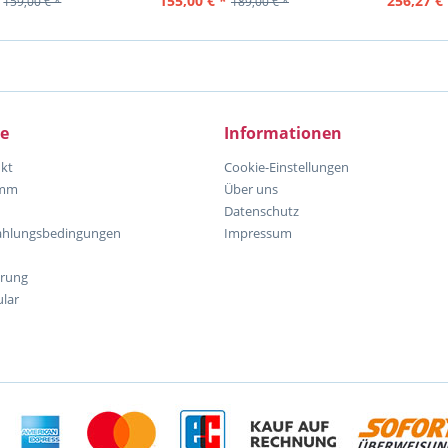
155,00 € *
256,27 € 
159,00 € *
189,00 € *
ce
Informationen
kt
Cookie-Einstellungen
amm
Über uns
Datenschutz
ahlungsbedingungen
Impressum
hrung
lar