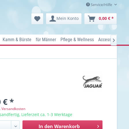
Service/Hilfe
Mein Konto
0,00 € *
Kamm & Bürste
für Männer
Pflege & Wellness
Accessoires
Ko

 € *
l. Versandkosten
sandfertig, Lieferzeit ca. 1-3 Werktage
In den
Warenkorb