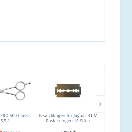
 PRO 500 Classic
Ersatzklingen für Jaguar R1 M
Jaguar Gol
 5,5 "
Rasierklingen 10 Stück
Modelliersch