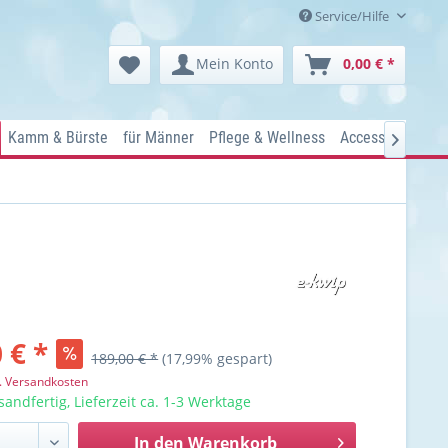
Service/Hilfe
Mein Konto
0,00 € *
Kamm & Bürste
für Männer
Pflege & Wellness
Accessoires
Ko

 € *
189,00 € *
(17,99% gespart)
l. Versandkosten
sandfertig, Lieferzeit ca. 1-3 Werktage
In den
Warenkorb