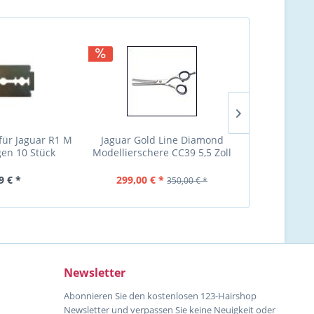
 für Jaguar R1 M
Jaguar Gold Line Diamond
Yakushi Pro R
gen 10 Stück
Modellierschere CC39 5,5 Zoll
für Feat
Rasi
9 € *
299,00 € *
31,23 €
350,00 € *
Newsletter
Abonnieren Sie den kostenlosen 123-Hairshop
Newsletter und verpassen Sie keine Neuigkeit oder