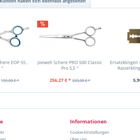
Kunden haben sich ebenfalls angesehen
here EOP 55 ,
Joewell Schere PRO 500 Classic
Ersatzklingen
 "
Pro 5,5 "
Rasierklin
256,27 € *
5,9
159,00 € *
320,00 € *
ce
Informationen
kt
Cookie-Einstellungen
amm
Über uns