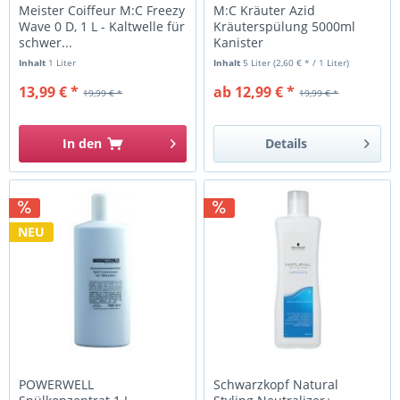
Meister Coiffeur M:C Freezy
M:C Kräuter Azid
Wave 0 D, 1 L - Kaltwelle für
Kräuterspülung 5000ml
schwer...
Kanister
Inhalt
1 Liter
Inhalt
5 Liter
(2,60 € * / 1 Liter)
13,99 € *
ab 12,99 € *
19,99 € *
19,99 € *
In den
Details
NEU
POWERWELL
Schwarzkopf Natural