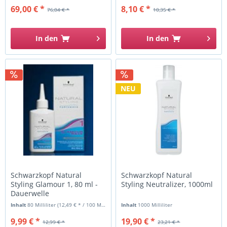
69,00 € *
8,10 € *
76,04 € *
10,35 € *
In den
In den
NEU
Schwarzkopf Natural
Schwarzkopf Natural
Styling Glamour 1, 80 ml -
Styling Neutralizer, 1000ml
Dauerwelle
Inhalt
80 Milliliter
(12,49 € * / 100 Milliliter)
Inhalt
1000 Milliliter
9,99 € *
19,90 € *
12,99 € *
23,21 € *