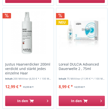
NEU
Justus Haarverdicker 200ml
Loreal DULCIA Advanced
verdickt und stärkt jedes
Dauerwelle 2 , 75ml
einzelne Haar
Inhalt
200 Milliliter
(6,50 € * / 100 Milliliter)
Inhalt
75 Milliliter
(11,99 € * / 100 Milliliter)
12,99 € *
8,99 € *
15,99 € *
12,99 € *
In den
In den