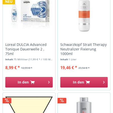
NEU
Loreal DULCIA Advanced
Schwarzkopf Strait Therapy
Tonique Dauerwelle 2 ,
Neutralizer Fixierung
75ml
1000ml
Inhalt
75 Milliliter
(11,99 € * / 100 Milliliter)
Inhalt
1 Liter
8,99 € *
19,46 € *
12,99 € *
25,94 € *
In den
In den