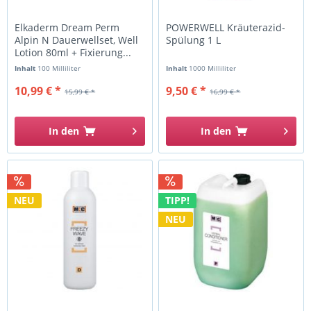
Elkaderm Dream Perm
POWERWELL Kräuterazid-
Alpin N Dauerwellset, Well
Spülung 1 L
Lotion 80ml + Fixierung...
Inhalt
100 Milliliter
Inhalt
1000 Milliliter
10,99 € *
9,50 € *
15,99 € *
16,99 € *
In den
In den
NEU
TIPP!
NEU