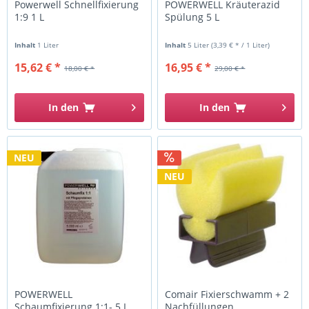
Powerwell Schnellfixierung
POWERWELL Kräuterazid
1:9 1 L
Spülung 5 L
Inhalt
1 Liter
Inhalt
5 Liter
(3,39 € * / 1 Liter)
15,62 € *
16,95 € *
18,00 € *
29,00 € *
In den
In den
NEU
NEU
POWERWELL
Comair Fixierschwamm + 2
Schaumfixierung 1:1- 5 L
Nachfüllungen