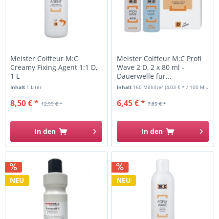
Meister Coiffeur M:C
Meister Coiffeur M:C Profi
Creamy Fixing Agent 1:1 D,
Wave 2 D, 2 x 80 ml -
1 L
Dauerwelle für...
Inhalt
1 Liter
Inhalt
160 Milliliter
(4,03 € * / 100 Milliliter)
8,50 € *
6,45 € *
12,99 € *
7,85 € *
In den
In den
NEU
NEU