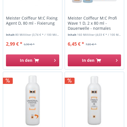
Meister Coiffeur M:C Fixing
Meister Coiffeur M:C Profi
Agent D, 80 ml - Fixierung
Wave 1 D, 2 x 80 ml -
Dauerwelle - normales
Haar
Inhalt
80 Milliliter
(3,74 € * / 100 Milliliter)
Inhalt
160 Milliliter
(4,03 € * / 100 Milliliter)
2,99 € *
6,45 € *
6,90 € *
7,85 € *
In den
In den