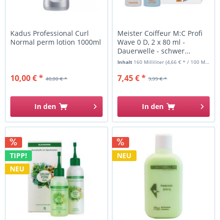
Kadus Professional Curl
Meister Coiffeur M:C Profi
Normal perm lotion 1000ml
Wave 0 D, 2 x 80 ml -
Dauerwelle - schwer...
Inhalt
160 Milliliter
(4,66 € * / 100 Milliliter)
10,00 € *
7,45 € *
40,00 € *
9,99 € *
In den
In den
TIPP!
NEU
NEU