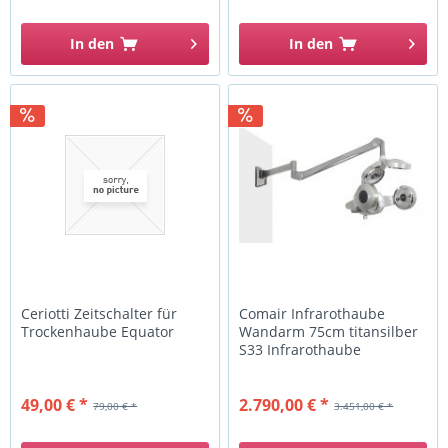
In den
In den
Ceriotti Zeitschalter für
Comair Infrarothaube
Trockenhaube Equator
Wandarm 75cm titansilber
S33 Infrarothaube
49,00 € *
2.790,00 € *
79,00 € *
3.451,00 € *