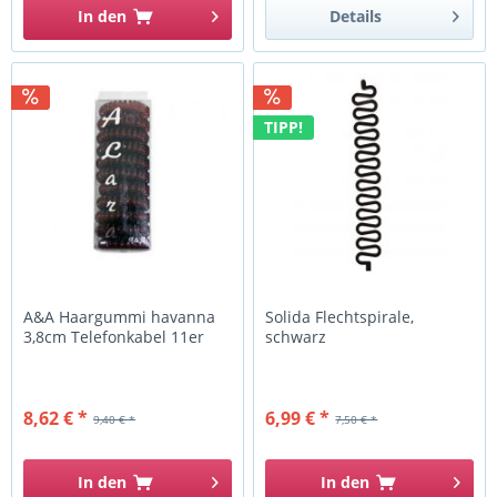
In den
Details
TIPP!
A&A Haargummi havanna
Solida Flechtspirale,
3,8cm Telefonkabel 11er
schwarz
8,62 € *
6,99 € *
9,40 € *
7,50 € *
In den
In den