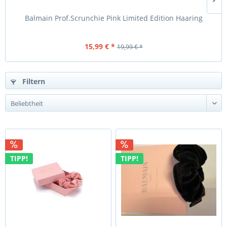
Balmain Prof.Scrunchie Pink Limited Edition Haaring
B
15,99 € *
19,99 € *
Filtern
TIPP!
TIPP!