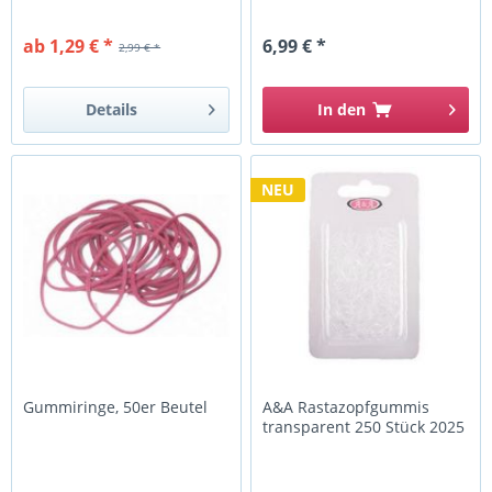
ab 1,29 € *
6,99 € *
2,99 € *
Details
In den
NEU
Gummiringe, 50er Beutel
A&A Rastazopfgummis
transparent 250 Stück 2025