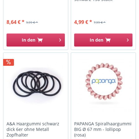
8,64 € *
4,99 € *
9,99 € *
7,99 € *
In den
In den
A&A Haargummi schwarz
PAPANGA Spiralhaargummi
dick 6er ohne Metall
BIG Ø 67 mm - lollipop
Zopfhalter
(rosa)