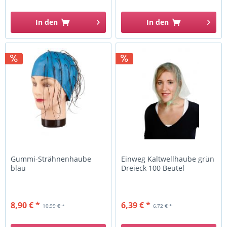
In den
In den
Gummi-Strähnenhaube
Einweg Kaltwellhaube grün
blau
Dreieck 100 Beutel
8,90 € *
6,39 € *
10,99 € *
6,72 € *