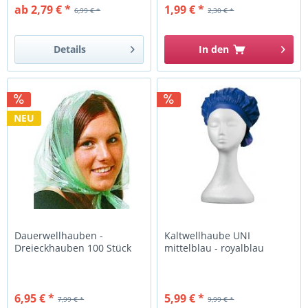
ab 2,79 € *
1,99 € *
6,99 € *
2,30 € *
Details
In den
NEU
Dauerwellhauben -
Kaltwellhaube UNI
Dreieckhauben 100 Stück
mittelblau - royalblau
6,95 € *
5,99 € *
7,99 € *
9,99 € *