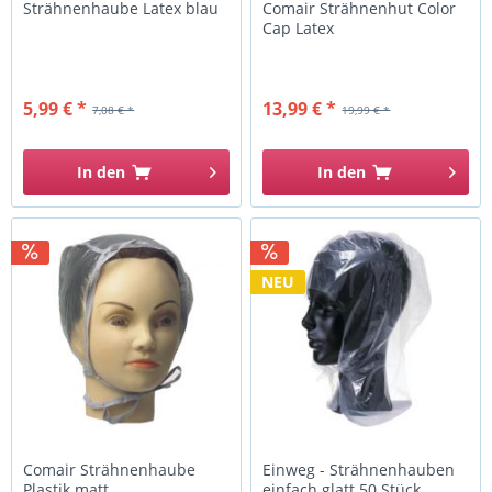
Strähnenhaube Latex blau
Comair Strähnenhut Color
Cap Latex
5,99 € *
13,99 € *
7,08 € *
19,99 € *
In den
In den
NEU
Comair Strähnenhaube
Einweg - Strähnenhauben
Plastik matt
einfach glatt 50 Stück