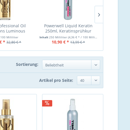
ofessional Oil
Powerwell Liquid Keratin
Elkaderm Ne
ions Luminous
250ml, Keratinsprühkur
Sprühkur 25
 Oil 100ml 02-26
S
t
100 Milliliter
Inhalt
250 Milliliter
(4,36 € * / 100 Milliliter)
Inhalt
250 Millilit
€ *
10,90 € *
14,50 €
32,80 € *
13,99 € *
Sortierung:
Artikel pro Seite: