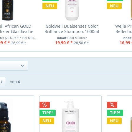
NEU
NEU
ll African GOLD
Goldwell Dualsenses Color
Wella Pr
lixier Glasflasche
Brilliance Shampoo, 1000ml
Reflect
ision African...
02-26
Smoothening
iter
(26,63 € * / 100 Milliliter)
Inhalt
1000 Milliliter
Inhal
99 € *
19,90 € *
16,99 
26,99 € *
28,50 € *
von
4
TIPP!
TIPP!
NEU
NEU