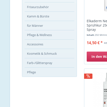
Friseurzubehör
Kamm & Bürste
Elkaderm Ne
Sprühkur 250
für Männer
Spray
Pflege & Wellness
Inhalt
250 Millili
14,50 € *
17
Accessoires
Kosmetik & Schmuck
In den
W
Farb-/Glitterspray
Pflege