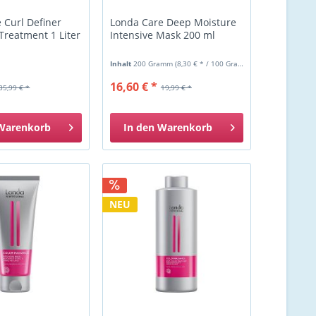
 Curl Definer
Londa Care Deep Moisture
Treatment 1 Liter
Intensive Mask 200 ml
Inhalt
200 Gramm
(8,30 € * / 100 Gramm)
16,60 € *
35,99 € *
19,99 € *
Warenkorb
In den
Warenkorb
NEU