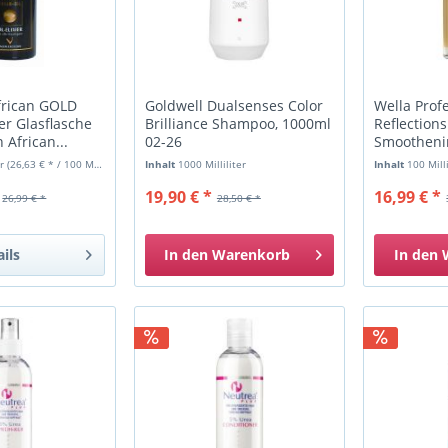
frican GOLD
Goldwell Dualsenses Color
Wella Profe
ier Glasflasche
Brilliance Shampoo, 1000ml
Reflection
 African...
02-26
Smoothenin
26
er
(26,63 € * / 100 Milliliter)
Inhalt
1000 Milliliter
Inhalt
100 Milli
19,90 € *
16,99 € *
26,99 € *
28,50 € *
ails
In den
Warenkorb
In den