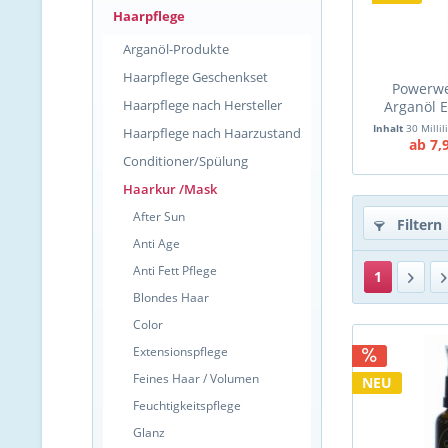
Haarpflege
Arganöl-Produkte
Haarpflege Geschenkset
Powerwe
Haarpflege nach Hersteller
Arganöl E
30ml = V
Inhalt
30 Millil
Haarpflege nach Haarzustand
ab 7,
Conditioner/Spülung
Haarkur /Mask
After Sun
Filtern
Anti Age
Anti Fett Pflege
1
Blondes Haar
Color
Extensionspflege
Feines Haar / Volumen
NEU
Feuchtigkeitspflege
Glanz