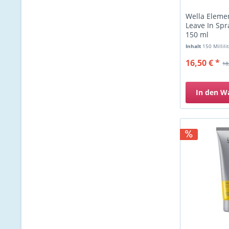
Wella Eleme
Leave In Spr
150 ml
Inhalt
150 Millili
16,50 € *
18
In den
W