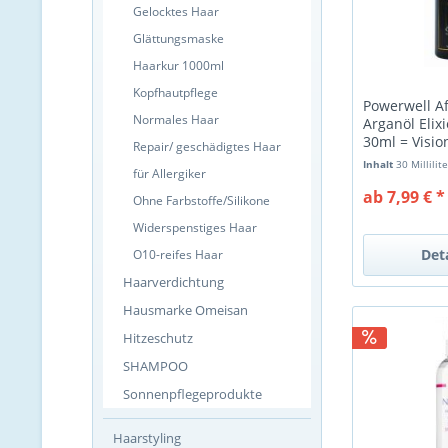
Gelocktes Haar
Glättungsmaske
Haarkur 1000ml
Kopfhautpflege
Powerwell A
Normales Haar
Arganöl Elix
30ml = Vision
Repair/ geschädigtes Haar
Inhalt
30 Millilit
für Allergiker
ab 7,99 € *
Ohne Farbstoffe/Silikone
Widerspenstiges Haar
Det
O10-reifes Haar
Haarverdichtung
Hausmarke Omeisan
Hitzeschutz
SHAMPOO
Sonnenpflegeprodukte
Haarstyling