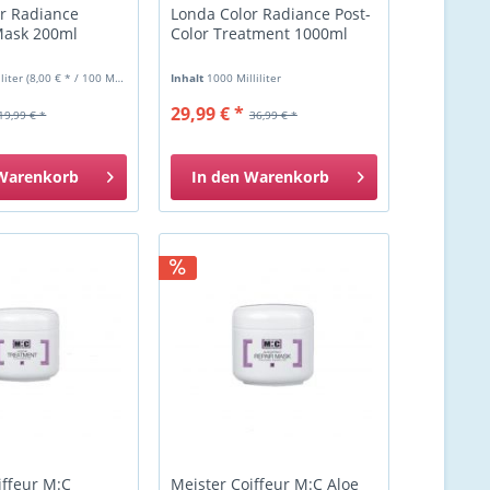
r Radiance
Londa Color Radiance Post-
Mask 200ml
Color Treatment 1000ml
iliter
(8,00 € * / 100 Milliliter)
Inhalt
1000 Milliliter
29,99 € *
19,99 € *
36,99 € *
Warenkorb
In den
Warenkorb
iffeur M:C
Meister Coiffeur M:C Aloe