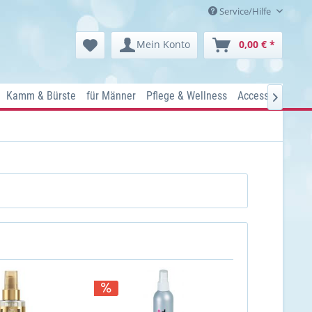
Service/Hilfe
Mein Konto
0,00 € *
Kamm & Bürste
für Männer
Pflege & Wellness
Accessoires
Ko
