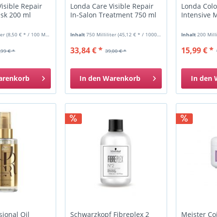
isible Repair
Londa Care Visible Repair
Londa Colo
ask 200 ml
In-Salon Treatment 750 ml
Intensive 
ter
(8,50 € * / 100 Milliliter)
Inhalt
750 Milliliter
(45,12 € * / 1000 Milliliter)
Inhalt
200 Mill
33,84 € *
15,99 € *
,99 € *
39,00 € *
arenkorb
In den
Warenkorb
In den
sional Oil
Schwarzkopf Fibreplex 2
Meister Co