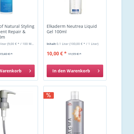
f Natural Styling
Elkaderm Neutrea Liquid
ent Repair &
Gel 100ml
00m
iliter
(9,00 € * / 100 Milliliter)
Inhalt
0.1 Liter
(100,00 € * / 1 Liter)
10,00 € *
19,40 € *
11,99 € *
Warenkorb
In den
Warenkorb