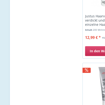
Justus Haar
verdickt und
einzelne Ha
Inhalt
200 Millili
12,99 € *
15
In den
W