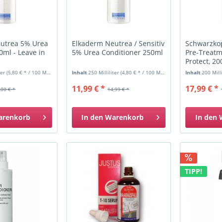
utrea 5% Urea
Elkaderm Neutrea / Sensitiv
Schwarzkop
ml - Leave in
5% Urea Conditioner 250ml
Pre-Treatm
Protect, 2
ter
(5,80 € * / 100 Milliliter)
Inhalt
250 Milliliter
(4,80 € * / 100 Milliliter)
Inhalt
200 Mill
11,99 € *
17,99 € *
,00 € *
14,99 € *
arenkorb
In den
Warenkorb
In den
TIPP!