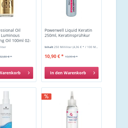
ssional Oil
Powerwell Liquid Keratin
s Luminous
250ml, Keratinsprühkur
g Oil 100ml 02-
liter
Inhalt
250 Milliliter
(4,36 € * / 100 Milliliter)
10,90 € *
32,80 € *
13,99 € *
Warenkorb
In den
Warenkorb