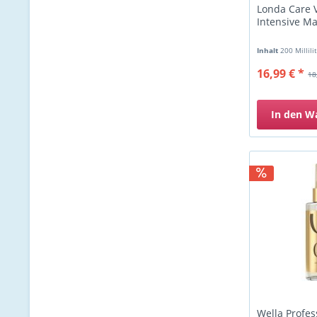
Londa Care V
Intensive M
Inhalt
200 Millili
16,99 € *
18
In den
W
Wella Profes