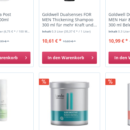
 Post
Goldwell Dualsenses FOR
Goldwell 
00ml
MEN Thickening Shampoo
MEN Hair 
300 ml für mehr Kraft und...
300 ml Bel
ter
(6,75 € * / 100 Milliliter)
Inhalt
0.3 Liter
(35,37 € * / 1 Liter)
Inhalt
0.3 Lite
10,61 € *
10,99 € *
,99 € *
13,03 € *
arenkorb
In den
Warenkorb
In den