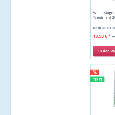
Wella Magma
Treatment 2
Inhalt
200 Millili
13,50 € *
17
In den
W
TIPP!