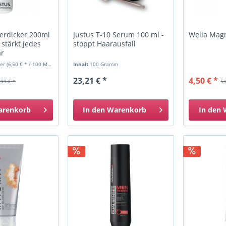
verdicker 200ml
Justus T-10 Serum 100 ml -
Wella Mag
 stärkt jedes
stoppt Haarausfall
ar
ter
(6,50 € * / 100 Milliliter)
Inhalt
100 Gramm
23,21 € *
4,50 € *
,99 € *
5,
arenkorb
In den
Warenkorb
In den