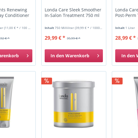
nts Renewing
Londa Care Sleek Smoother
Londa Care
ay Conditioner
In-Salon Treatment 750 ml
Post-Perm 
ter
(11,00 € * / 100 Milliliter)
Inhalt
750 Milliliter
(39,99 € * / 1000 Milliliter)
Inhalt
1 Liter
29,99 € *
28,99 € *
,92 € *
35,99 € *
arenkorb
In den
Warenkorb
In den