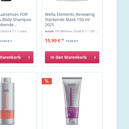
Dualsenses FOR
Wella Elements Renewing
& Body Shampoo
Stärkende Mask 150 ml
ebende...
2025
r
(36,63 € * / 1 Liter)
Inhalt
150 Milliliter
(10,66 € * / 100 Milliliter)
15,99 € *
13,03 € *
19,28 € *
Warenkorb
In den
Warenkorb