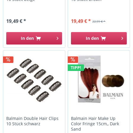
19,49 € *
19,49 € *
22,99 € *
In den
In den
TIPP!
Balmain Double Hair Clips
Balmain Hair Make Up
10 Stück schwarz
Color Fringe 15cm,, Dark
Sand