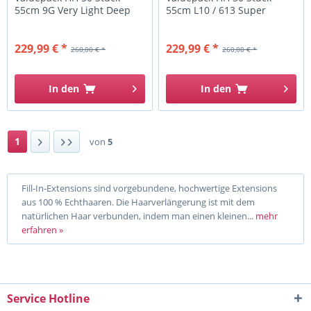
55cm 9G Very Light Deep
55cm L10 / 613 Super
Gold...
Light...
229,99 € *
229,99 € *
260,00 € *
260,00 € *
In den
In den
1
von
5
Fill-In-Extensions sind vorgebundene, hochwertige Extensions
aus 100 % Echthaaren. Die Haarverlängerung ist mit dem
natürlichen Haar verbunden, indem man einen kleinen...
mehr
erfahren »
Service Hotline