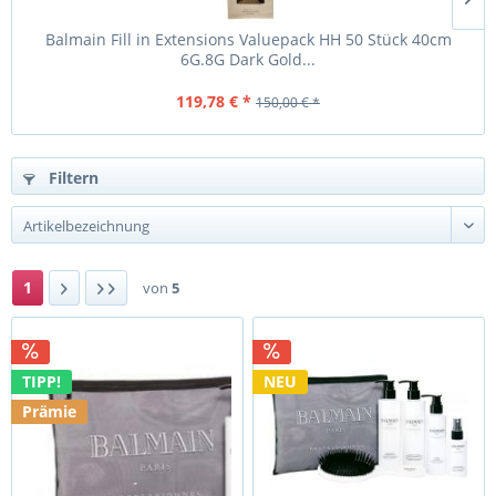
Balmain Fill in Extensions Valuepack HH 50 Stück 40cm
6G.8G Dark Gold...
119,78 € *
150,00 € *
Filtern
1
von
5
TIPP!
NEU
Prämie