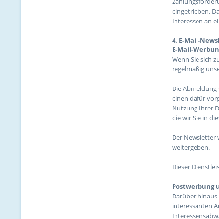
Zahlungsforderu
eingetrieben. D
Interessen an e
4. E-Mail-New
E-Mail-Werbun
Wenn Sie sich z
regelmäßig unser
Die Abmeldung v
einen dafür vor
Nutzung Ihrer D
die wir Sie in di
Der Newsletter 
weitergeben.
Dieser Dienstle
Postwerbung u
Darüber hinaus 
interessanten A
Interessensabwä