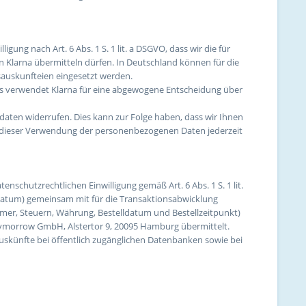
gung nach Art. 6 Abs. 1 S. 1 lit. a DSGVO, dass wir die für
 Klarna übermitteln dürfen. In Deutschland können für die
auskunfteien eingesetzt werden.
alls verwendet Klarna für eine abgewogene Entscheidung über
daten widerrufen. Dies kann zur Folge haben, dass wir Ihnen
u dieser Verwendung der personenbezogenen Daten jederzeit
nschutzrechtlichen Einwilligung gemäß Art. 6 Abs. 1 S. 1 lit.
tum) gemeinsam mit für die Transaktionsabwicklung
mer, Steuern, Währung, Bestelldatum und Bestellzeitpunkt)
aymorrow GmbH, Alstertor 9, 20095 Hamburg übermittelt.
uskünfte bei öffentlich zugänglichen Datenbanken sowie bei