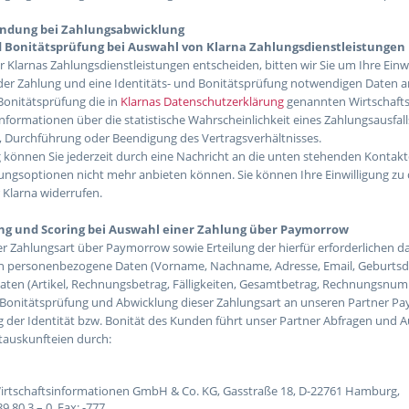
ndung bei Zahlungsabwicklung
d Bonitätsprüfung bei Auswahl von Klarna Zahlungsdienstleistungen
r Klarnas Zahlungsdienstleistungen entscheiden, bitten wir Sie um Ihre Einwilli
der Zahlung und eine Identitäts- und Bonitätsprüfung notwendigen Daten an
Bonitätsprüfung die in
Klarnas Datenschutzerklärung
genannten Wirtschafts
Informationen über die statistische Wahrscheinlichkeit eines Zahlungsausf
 Durchführung oder Beendigung des Vertragsverhältnisses.
ng können Sie jederzeit durch eine Nachricht an die unten stehenden Kontakt
ngsoptionen nicht mehr anbieten können. Sie können Ihre Einwilligung z
Klarna widerrufen.
ng und Scoring bei Auswahl einer Zahlung über Paymorrow
r Zahlungsart über Paymorrow sowie Erteilung der hierfür erforderlichen date
 personenbezogene Daten (Vorname, Nachname, Adresse, Email, Geburtsda
Daten (Artikel, Rechnungsbetrag, Fälligkeiten, Gesamtbetrag, Rechnungsnum
Bonitätsprüfung und Abwicklung dieser Zahlungsart an unseren Partner P
 der Identität bzw. Bonität des Kunden führt unser Partner Abfragen und A
tauskunfteien durch:
Wirtschaftsinformationen GmbH & Co. KG, Gasstraße 18, D-22761 Hamburg,
 89 80 3 – 0, Fax: -777