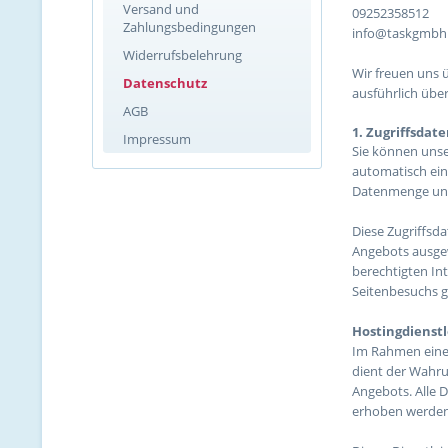
Versand und
09252358512
Zahlungsbedingungen
info@taskgmbh
Widerrufsbelehrung
Wir freuen uns ü
Datenschutz
ausführlich übe
AGB
1. Zugriffsdat
Impressum
Sie können unse
automatisch ein
Datenmenge und 
Diese Zugriffsd
Angebots ausgew
berechtigten In
Seitenbesuchs g
Hostingdienstl
Im Rahmen einer
dient der Wahru
Angebots. Alle 
erhoben werden,