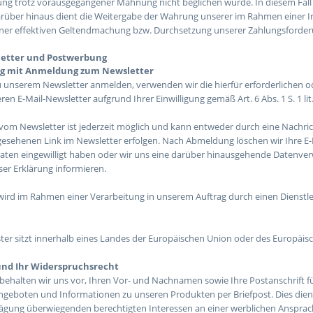
ng trotz vorausgegangener Mahnung nicht beglichen wurde. In diesem Fal
arüber hinaus dient die Weitergabe der Wahrung unserer im Rahmen einer
iner effektiven Geltendmachung bzw. Durchsetzung unserer Zahlungsforderung
sletter und Postwerbung
g mit Anmeldung zum Newsletter
u unserem Newsletter anmelden, verwenden wir die hierfür erforderlichen 
en E-Mail-Newsletter aufgrund Ihrer Einwilligung gemäß Art. 6 Abs. 1 S. 1 l
om Newsletter ist jederzeit möglich und kann entweder durch eine Nachric
gesehenen Link im Newsletter erfolgen. Nach Abmeldung löschen wir Ihre E-Ma
aten eingewilligt haben oder wir uns eine darüber hinausgehende Datenverw
eser Erklärung informieren.
wird im Rahmen einer Verarbeitung in unserem Auftrag durch einen Dienstlei
ister sitzt innerhalb eines Landes der Europäischen Union oder des Europäi
nd Ihr Widerspruchsrecht
behalten wir uns vor, Ihren Vor- und Nachnamen sowie Ihre Postanschrift 
ngeboten und Informationen zu unseren Produkten per Briefpost. Dies die
gung überwiegenden berechtigten Interessen an einer werblichen Ansprache 