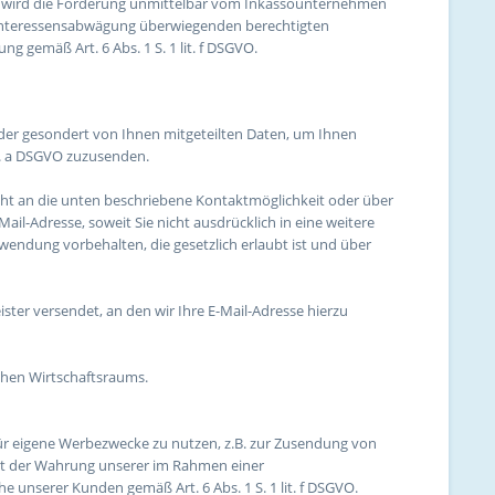
l wird die Forderung unmittelbar vom Inkassounternehmen
 Interessensabwägung überwiegenden berechtigten
 gemäß Art. 6 Abs. 1 S. 1 lit. f DSGVO.
oder gesondert von Ihnen mitgeteilten Daten, um Ihnen
it. a DSGVO zuzusenden.
ht an die unten beschriebene Kontaktmöglichkeit oder über
il-Adresse, soweit Sie nicht ausdrücklich in eine weitere
endung vorbehalten, die gesetzlich erlaubt ist und über
ster versendet, an den wir Ihre E-Mail-Adresse hierzu
schen Wirtschaftsraums.
für eigene Werbezwecke zu nutzen, z.B. zur Zusendung von
nt der Wahrung unserer im Rahmen einer
unserer Kunden gemäß Art. 6 Abs. 1 S. 1 lit. f DSGVO.