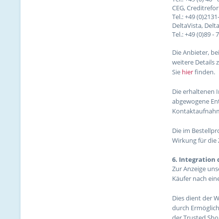
CEG, Creditrefo
Tel.: +49 (0)2131
DeltaVista, Del
Tel.: +49 (0)89 - 
Die Anbieter, b
weitere Details
Sie
hier
finden.
Die erhaltenen 
abgewogene Ents
Kontaktaufnahm
Die im Bestellp
Wirkung für die
6. Integration
Zur Anzeige uns
Käufer nach ein
Dies dient der
durch Ermöglich
der Trusted Sho