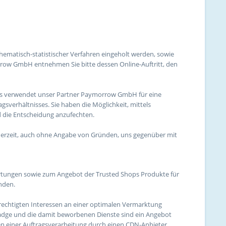
hematisch-statistischer Verfahren eingeholt werden, sowie
rrow GmbH entnehmen Sie bitte dessen Online-Auftritt, den
alls verwendet unser Partner Paymorrow GmbH für eine
erhältnisses. Sie haben die Möglichkeit, mittels
die Entscheidung anzufechten.
ederzeit, auch ohne Angabe von Gründen, uns gegenüber mit
rtungen sowie zum Angebot der Trusted Shops Produkte für
nden.
echtigten Interessen an einer optimalen Vermarktung
stbadge und die damit beworbenen Dienste sind ein Angebot
n einer Auftragsverarbeitung durch einen CDN-Anbieter