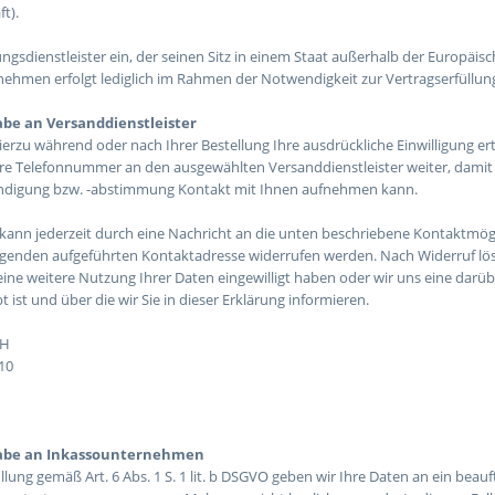
t).
ungsdienstleister ein, der seinen Sitz in einem Staat außerhalb der Europä
nehmen erfolgt lediglich im Rahmen der Notwendigkeit zur Vertragserfüllun
be an Versanddienstleister
ierzu während oder nach Ihrer Bestellung Ihre ausdrückliche Einwilligung ert
Ihre Telefonnummer an den ausgewählten Versanddienstleister weiter, damit
ndigung bzw. -abstimmung Kontakt mit Ihnen aufnehmen kann.
g kann jederzeit durch eine Nachricht an die unten beschriebene Kontaktmög
lgenden aufgeführten Kontaktadresse widerrufen werden. Nach Widerruf lösc
 eine weitere Nutzung Ihrer Daten eingewilligt haben oder wir uns eine da
bt ist und über die wir Sie in dieser Erklärung informieren.
bH
10
abe an Inkassounternehmen
llung gemäß Art. 6 Abs. 1 S. 1 lit. b DSGVO geben wir Ihre Daten an ein be