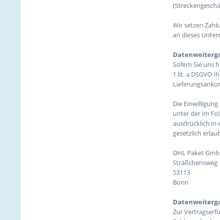
(Streckengeschäf
Wir setzen Zahl
an dieses Unter
Datenweiterga
Sofern Sie uns h
1 lit. a DSGVO 
Lieferungsankü
Die Einwilligun
unter der im Fo
ausdrücklich in
gesetzlich erlau
DHL Paket Gm
Sträßchensweg 
53113
Bonn
Datenweiterg
Zur Vertragserfü