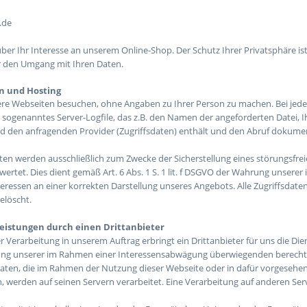
.de
ber Ihr Interesse an unserem Online-Shop. Der Schutz Ihrer Privatsphäre ist
r den Umgang mit Ihren Daten.
en und Hosting
re Webseiten besuchen, ohne Angaben zu Ihrer Person zu machen. Bei jedem
 sogenanntes Server-Logfile, das z.B. den Namen der angeforderten Datei, I
den anfragenden Provider (Zugriffsdaten) enthält und den Abruf dokumen
aten werden ausschließlich zum Zwecke der Sicherstellung eines störungsfre
ertet. Dies dient gemäß Art. 6 Abs. 1 S. 1 lit. f DSGVO der Wahrung unse
teressen an einer korrekten Darstellung unseres Angebots. Alle Zugriffsdat
elöscht.
eistungen durch einen Drittanbieter
 Verarbeitung in unserem Auftrag erbringt ein Drittanbieter für uns die Di
ng unserer im Rahmen einer Interessensabwägung überwiegenden berechtig
Daten, die im Rahmen der Nutzung dieser Webseite oder in dafür vorgeseh
 werden auf seinen Servern verarbeitet. Eine Verarbeitung auf anderen Serv