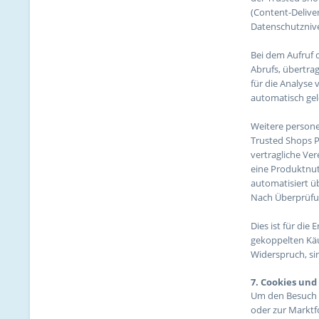
(Content-Delive
Datenschutznive
Bei dem Aufruf 
Abrufs, übertra
für die Analyse 
automatisch gel
Weitere persone
Trusted Shops P
vertragliche Ve
eine Produktnut
automatisiert ü
Nach Überprüfun
Dies ist für die
gekoppelten Käuf
Widerspruch, si
7. Cookies un
Um den Besuch u
oder zur Marktf