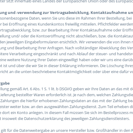
ister sitzt innerhalb eines Landes der Europäischen Union oder des Europäi
ung und -verwendung zur Vertragsabwicklung, Kontaktaufnahme un
sonenbezogene Daten, wenn Sie uns diese im Rahmen Ihrer Bestellung, bei 
r bei Eröffnung eines Kundenkontos freiwillig mitteilen. Pflichtfelder werden
rtragsabwicklung, bzw. zur Bearbeitung Ihrer Kontaktaufnahme oder Eröf
ellung und/ oder die Kontoeröffnung nicht abschließen, bzw. die Kontakt
den jeweiligen Eingabeformularen ersichtlich. Wir verwenden die von ihnen mi
ung und Bearbeitung Ihrer Anfragen. Nach vollständiger Abwicklung des V
eitere Verarbeitung eingeschränkt und nach Ablauf der steuer- und handelsre
 eine weitere Nutzung Ihrer Daten eingewilligt haben oder wir uns eine da
bt ist und über die wir Sie in dieser Erklärung informieren. Die Löschung I
richt an die unten beschriebene Kontaktmöglichkeit oder über eine dafür
rgabe
llung gemäß Art. 6 Abs. 1 S. 1 lit. b DSGVO geben wir Ihre Daten an das mi
Lieferung bestellter Waren erforderlich ist. Je nach dem, welchen Zahlungsdi
Zahlungen die hierfür erhobenen Zahlungsdaten an das mit der Zahlung beau
eister weiter bzw. an den ausgewählten Zahlungsdienst. Zum Teil erheben d
ie dort ein Konto anlegen. In diesem Fall müssen Sie sich im Bestellprozess
t insoweit die Datenschutzerklärung des jeweiligen Zahlungsdienstleisters.
gilt für die Datenweitergabe an unsere Hersteller bzw. Großhändler in den 