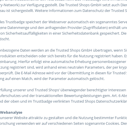
ry-Network) zur Verfügung gestellt. Die Trusted Shops GmbH setzt auch Die
au ist sichergestellt. Weitere Informationen zum Datenschutz der Trusted
des Trustbadge speichert der Webserver automatisch ein sogenanntes Server
gene Datenmenge und den anfragenden Provider (Zugriffsdaten) enthält un
von Sicherheitsauffälligkeiten in einer Sicherheitsdatenbank gespeichert. Di
öscht.
nbezogene Daten werden an die Trusted Shops GmbH übertragen, wenn Sie s
rodukten entscheiden oder sich bereits für die Nutzung registriert haben. E
reinbarung. Hierfür erfolgt eine automatische Erhebung personenbezogener Da
zung registriert sind, wird anhand eines neutralen Parameters, der per kry
berprüft. Die E-Mail Adresse wird vor der Übermittlung in diesen für Trust
g auf einen Match, wird der Parameter automatisch gelöscht.
 Erfüllung unserer und Trusted Shops‘ überwiegender berechtigter Interessen
erschutzes und der transaktionellen Bewertungsleistungen gem. Art. 6 Abs. 1
nd der oben und im Trustbadge verlinkten Trusted Shops Datenschutzerkl
d Webanalyse
nserer Website attraktiv zu gestalten und die Nutzung bestimmter Funkt
orschung verwenden wir auf verschiedenen Seiten sogenannte Cookies. Die