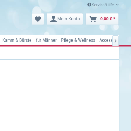
Service/Hilfe
Mein Konto
0,00 € *
Kamm & Bürste
für Männer
Pflege & Wellness
Accessoires
Ko
