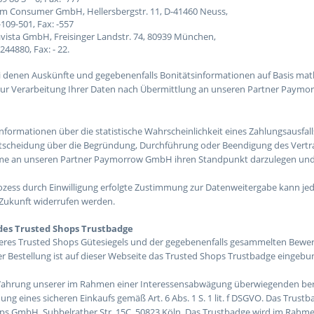
rm Consumer GmbH, Hellersbergstr. 11, D-41460 Neuss,
-109-501, Fax: -557
tavista GmbH, Freisinger Landstr. 74, 80939 München,
7244880, Fax: - 22.
ei denen Auskünfte und gegebenenfalls Bonitätsinformationen auf Basis mat
 zur Verarbeitung Ihrer Daten nach Übermittlung an unseren Partner Paymo
Informationen über die statistische Wahrscheinlichkeit eines Zahlungsausf
cheidung über die Begründung, Durchführung oder Beendigung des Vertragsv
e an unseren Partner Paymorrow GmbH ihren Standpunkt darzulegen und 
rozess durch Einwilligung erfolgte Zustimmung zur Datenweitergabe kann j
 Zukunft widerrufen werden.
 des Trusted Shops Trustbadge
eres Trusted Shops Gütesiegels und der gegebenenfalls gesammelten Bewe
er Bestellung ist auf dieser Webseite das Trusted Shops Trustbadge eingebu
 Wahrung unserer im Rahmen einer Interessensabwägung überwiegenden ber
ung eines sicheren Einkaufs gemäß Art. 6 Abs. 1 S. 1 lit. f DSGVO. Das Tru
ps GmbH, Subbelrather Str. 15C, 50823 Köln. Das Trustbadge wird im Rahme