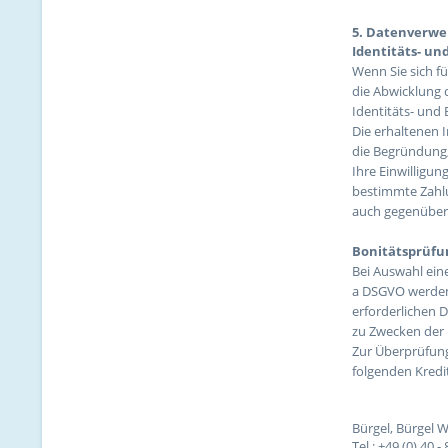
5. Datenverwe
Identitäts- un
Wenn Sie sich fü
die Abwicklung 
Identitäts- und 
Die erhaltenen 
die Begründung,
Ihre Einwilligu
bestimmte Zahlu
auch gegenüber 
Bonitätsprüfu
Bei Auswahl eine
a DSGVO werden
erforderlichen 
zu Zwecken der 
Zur Überprüfung
folgenden Kredi
Bürgel, Bürgel 
Tel.: +49 (0) 40 -