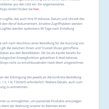
nstleister aus den USA ein. Ein angemessenes
 Shops GmbH finden Sie
hier.
-Logfile, das auch Ihre IP-Adresse, Datum und Uhrzeit des
d den Abruf dokumentiert. Einzelne Zugriffsdaten werden
e Logfiles werden spätestens 90 Tage nach Erstellung
ich nach Abschluss einer Bestellung für die Nutzung von
s gilt die zwischen Ihnen und Trusted Shops getroffene
ten aus den Bestelldaten. Ob Sie als Käufer bereits für
ptologischer Einwegfunktion gehashten E-Mail-Adresse,
ed Shops nicht zu entschlüsselnden Hash-Wert umgerechnet.
 an der Erbringung des jeweils an die konkrete Bestellung
 S. 1 lit. f DSGVO erforderlich. Weitere Details, auch zum
ärung zu entnehmen.
ionen zu ermöglichen, um passende Produkte anzuzeigen
s dient der Wahrung unserer im Rahmen einer