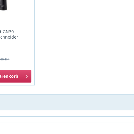
ER-GN30
chneider
,00 € *
arenkorb