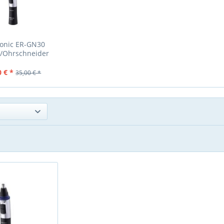
onic ER-GN30
/Ohrschneider
AKTION
0 € *
35,00 € *