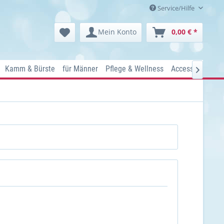
Service/Hilfe
Mein Konto
0,00 € *
Kamm & Bürste
für Männer
Pflege & Wellness
Accessoires
K
