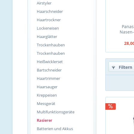
Airstyler
Haarschneider
Haartrockner
Panas
Lockeneisen
Nasen-
Haarglätter
28,0
Trockenhauben
Trockenhauben
Heißwicklerset
Filtern
Bartschneider
Haartrimmer
Haarsauger
Kreppeisen
Messgerät
Multifunktionsgeräte
Rasierer
Batterien und Akkus