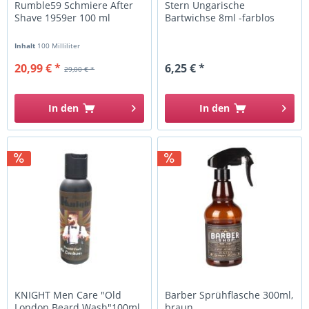
Rumble59 Schmiere After
Stern Ungarische
Shave 1959er 100 ml
Bartwichse 8ml -farblos
Inhalt
100 Milliliter
20,99 € *
6,25 € *
29,00 € *
In den
In den
KNIGHT Men Care "Old
Barber Sprühflasche 300ml,
London Beard Wash"100ml
braun