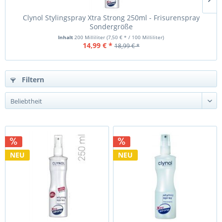
Clynol Stylingspray Xtra Strong 250ml - Frisurenspray
C
Sondergröße
Inhalt
200 Milliliter
(7,50 € * / 100 Milliliter)
14,99 € *
18,99 € *
Filtern
NEU
NEU