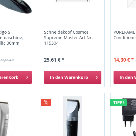
igo S
Schneidekopf Cosmos
PUREFAME 
emaschine,
Supreme Master Art.Nr.
Conditione
llic 30mm
115304
25,61 € *
14,30 € *
159,00 € *
arenkorb
In den
Warenkorb
In den
TIPP!