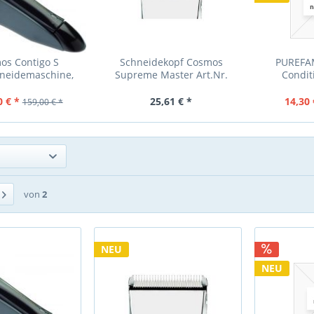
os Contigo S
Schneidekopf Cosmos
PUREFAM
neidemaschine,
Supreme Master Art.Nr.
Condit
 Metallic 30mm
115304
0 € *
25,61 € *
14,30 
159,00 € *
von
2
NEU
NEU