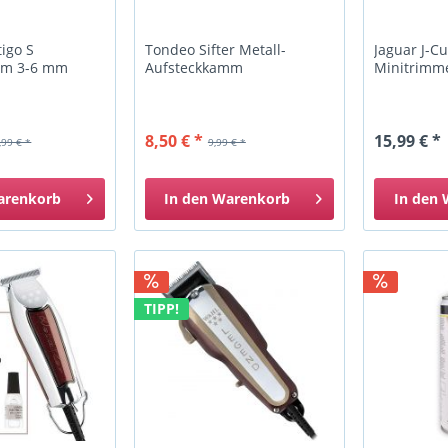
igo S
Tondeo Sifter Metall-
Jaguar J-Cu
mm 3-6 mm
Aufsteckkamm
Minitrimm
8,50 € *
15,99 € *
,99 € *
9,99 € *
arenkorb
In den
Warenkorb
In den
TIPP!