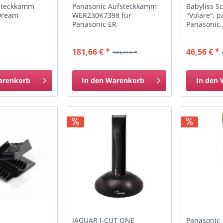
fsteckkamm
Panasonic Aufsteckkamm
Babyliss S
Dream
WER230K7398 für
"Volare", 
Panasonic ER-
Panasonic..
230/2301/2302
181,66 € *
46,56 € *
189,21 € *
arenkorb
In den
Warenkorb
In den
JAGUAR J-CUT ONE
Panasonic