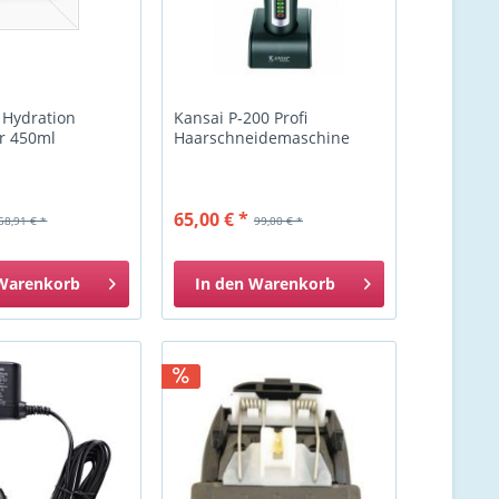
Hydration
Kansai P-200 Profi
r 450ml
Haarschneidemaschine
65,00 € *
58,91 € *
99,00 € *
Warenkorb
In den
Warenkorb