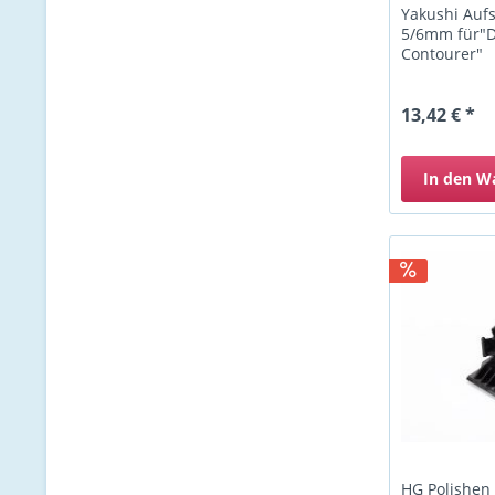
Yakushi Au
5/6mm für"
Contourer"
13,42 € *
In den
W
HG Polishen