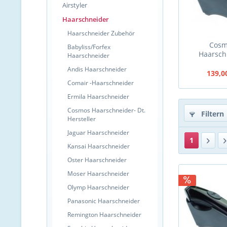
Airstyler
Haarschneider
Haarschneider Zubehör
Cosm
Babyliss/Forfex
Haarsch
Haarschneider
Braun-
Andis Haarschneider
139,0
Comair -Haarschneider
Ermila Haarschneider
Cosmos Haarschneider- Dt.
Filtern
Hersteller
Jaguar Haarschneider
1
Kansai Haarschneider
Oster Haarschneider
Moser Haarschneider
Olymp Haarschneider
Panasonic Haarschneider
Remington Haarschneider