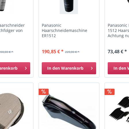
aarschneider
Panasonic
Panasonic 
chfolger von
Haarschneidemaschine
1512 Haars
ER1512
Achtung nu
190,85 € *
73,48 € *
200,00 € *
220,00 € *
arenkorb
In den
Warenkorb
In den