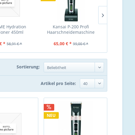
E Hydration
Kansai P-200 Profi
Panasonic Ha
ioner 450ml
Haarschneidemaschine
1421 (Nachfol
€ *
65,00 € *
140,00 €
58,91 € *
99,00 € *
Sortierung:
Artikel pro Seite:
NEU