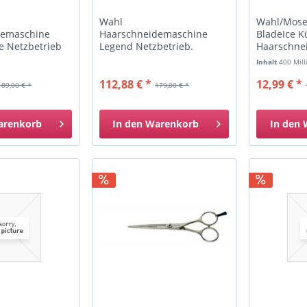
Wahl
Wahl/Mose
demaschine
Haarschneidemaschine
BladeIce K
e Netzbetrieb
Legend Netzbetrieb.
Haarschne
400ml
Inhalt
400 Mill
112,88 € *
12,99 € *
189,00 € *
179,00 € *
arenkorb
In den
Warenkorb
In den