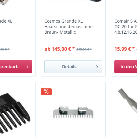
nde XL
Cosmos Grande XL
Comair 5 
Haarschneidemaschine,
OC 20 für P
Braun- Metallic
4,8,12,16,
ab 145,00 € *
15,99 € *
,00 € *
245,00 € *
arenkorb
Details
In den