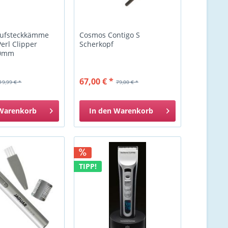
Aufsteckkämme
Cosmos Contigo S
erl Clipper
Scherkopf
20mm
67,00 € *
19,99 € *
79,00 € *
Warenkorb
In den
Warenkorb
TIPP!