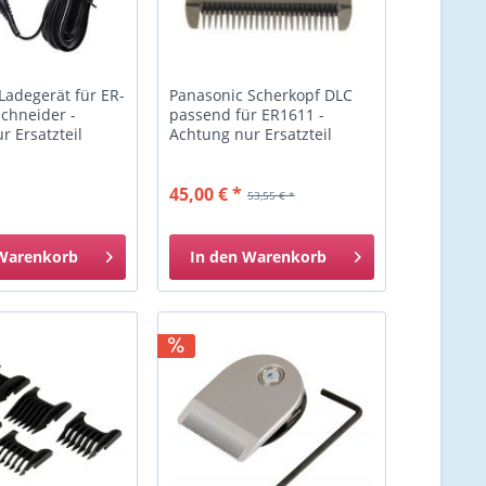
Ladegerät für ER-
Panasonic Scherkopf DLC
chneider -
passend für ER1611 -
r Ersatzteil
Achtung nur Ersatzteil
45,00 € *
53,55 € *
Warenkorb
In den
Warenkorb