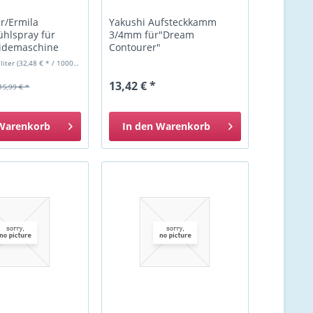
r/Ermila
Yakushi Aufsteckkamm
ühlspray für
3/4mm für"Dream
idemaschine
Contourer"
iliter
(32,48 € * / 1000 Milliliter)
13,42 € *
15,99 € *
Warenkorb
In den
Warenkorb