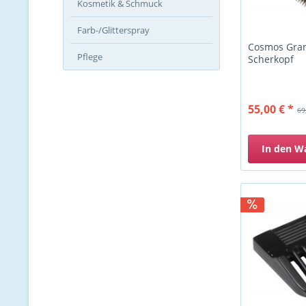
Kosmetik & Schmuck
Farb-/Glitterspray
Cosmos Gra
Pflege
Scherkopf
55,00 € *
69
In den
W