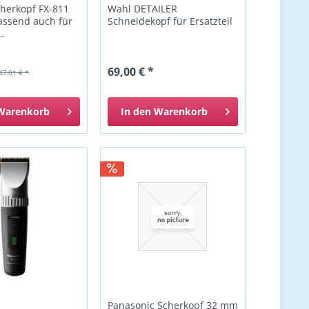
cherkopf FX-811
Wahl DETAILER
passend auch für
Schneidekopf für Ersatzteil
.
69,00 € *
47,01 € *
Warenkorb
In den
Warenkorb
Panasonic Scherkopf 32 mm