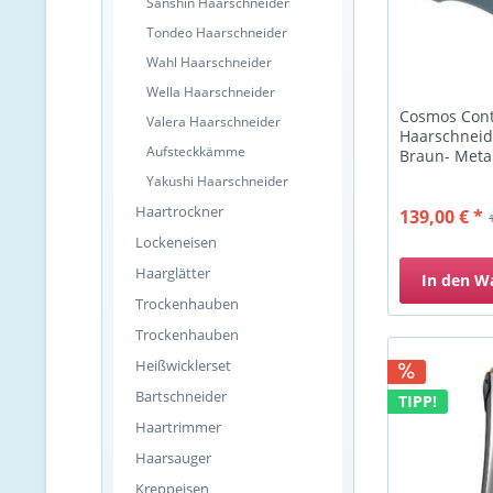
Sanshin Haarschneider
Tondeo Haarschneider
Wahl Haarschneider
Wella Haarschneider
Cosmos Cont
Valera Haarschneider
Haarschneid
Aufsteckkämme
Braun- Meta
Yakushi Haarschneider
Haartrockner
139,00 € *
Lockeneisen
Haarglätter
In den
W
Trockenhauben
Trockenhauben
Heißwicklerset
Bartschneider
TIPP!
Haartrimmer
Haarsauger
Kreppeisen