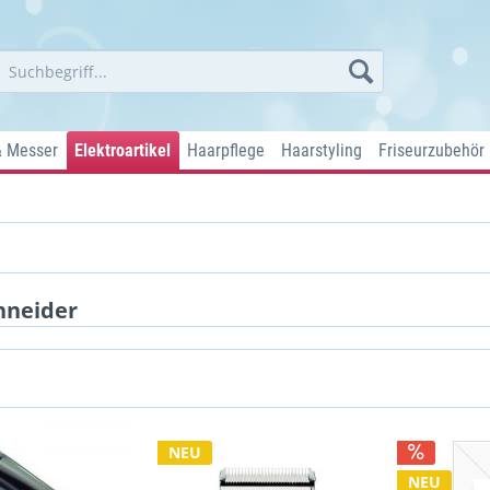
& Messer
Elektroartikel
Haarpflege
Haarstyling
Friseurzubehör
hneider
NEU
NEU