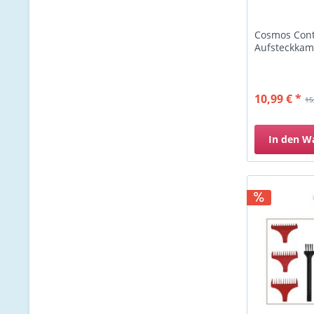
Cosmos Cont
Aufsteckka
10,99 € *
15
In den
W