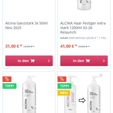
Alcina Ganzstark 3x 50ml
ALCINA Haar Festiger extra
Neu 2025
stark 1200ml 02-26
Relaunch
Inhalt
2000 Milliliter
(20,50 € * / 1000 Milliliter)
31,00 € *
41,00 € *
55,00 € *
69,00 € *
In den
In den
TIPP!
TIPP!
NEU