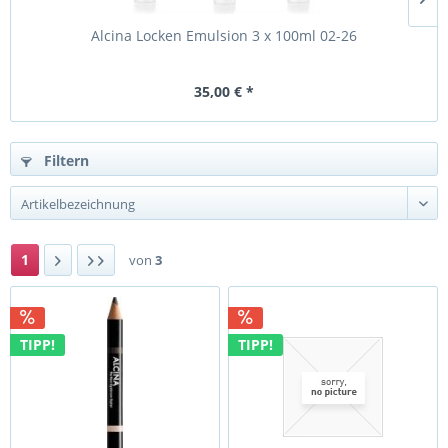
Alcina Locken Emulsion 3 x 100ml 02-26
A
35,00 € *
Filtern
1
von
3
TIPP!
TIPP!