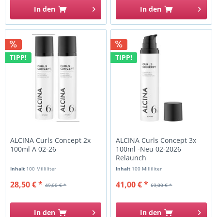
In den
In den
TIPP!
TIPP!
ALCINA Curls Concept 2x
ALCINA Curls Concept 3x
100ml A 02-26
100ml -Neu 02-2026
Relaunch
Inhalt
100 Milliliter
Inhalt
100 Milliliter
28,50 € *
41,00 € *
49,00 € *
69,00 € *
In den
In den