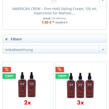
AMERICAN CREW – Firm Hold Styling Cream, 100 ml,
A
Haarcreme für Männer,...
Inhalt
100 Milliliter
7,90 € *
19,99 € *
Filtern
TIPP!
TIPP!