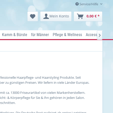
Service/Hilfe
Mein Konto
0,00 € *
Kamm & Bürste
für Männer
Pflege & Wellness
Accessoires
Ko

fessionelle Haarpflege- und Haarstyling Produkte. Seit
r zu günstigen Preisen. Wir liefern in viele Länder Europas.
mit ca. 13000 Friseurartikel von vielen Markenherstellern.
cht- & Körperpflege für Sie & Ihn gehören in jeden Salon.
eschnitten.
erktage. Die Deutsche Post realisiert als erster Logistiger