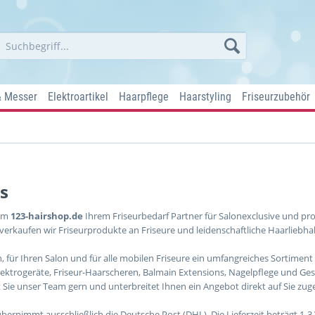
& Messer
Elektroartikel
Haarpflege
Haarstyling
Friseurzubehör
s
im
123-hairshop.de
Ihrem Friseurbedarf Partner für Salonexclusive und pro
rkaufen wir Friseurprodukte an Friseure und leidenschaftliche Haarliebhabe
, für Ihren Salon und für alle mobilen Friseure ein umfangreiches Sortiment 
lektrogeräte, Friseur-Haarscheren, Balmain Extensions, Nagelpflege und Gesi
 Sie unser Team gern und unterbreitet Ihnen ein Angebot direkt auf Sie zug
ernimmt ausschließlich die Deutsche Post (DHL). Die Lieferzeit beträgt 1-3 W