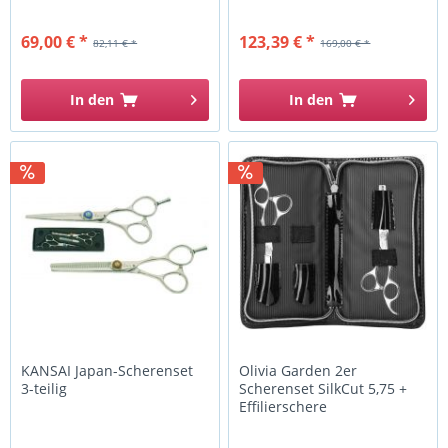
69,00 € *
123,39 € *
82,11 € *
169,00 € *
In den
In den
KANSAI Japan-Scherenset
Olivia Garden 2er
3-teilig
Scherenset SilkCut 5,75 +
Effilierschere