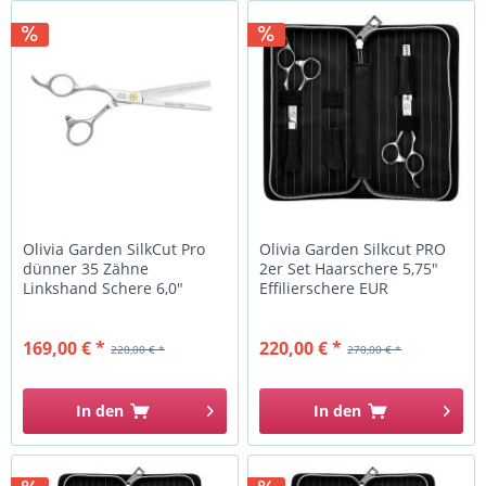
Olivia Garden SilkCut Pro
Olivia Garden Silkcut PRO
dünner 35 Zähne
2er Set Haarschere 5,75"
Linkshand Schere 6,0"
Effilierschere EUR
15,5cm...
169,00 € *
220,00 € *
220,00 € *
270,00 € *
In den
In den