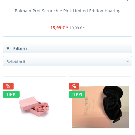
Balmain Prof.Scrunchie Pink Limited Edition Haaring
B
15,99 € *
19,99 € *
Filtern
TIPP!
TIPP!