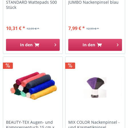
STANDARD Wattepads 500
JUMBO Nackenpinsel blau
Stück
10,31 € *
7,99 € *
12,99 € *
12,99 € *
In den
In den
BEAUTY-TEX Augen- und
MIX COLOR Nackenpinsel -
Kompressentuch 15 cm x
und Kosmetikpinsel