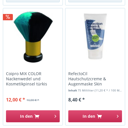
Coipro MIX COLOR
RefectoCil
Nackenwedel und
Hautschutzcreme &
Kosmetikpinsel türkis
Augenmaske Skin
Protection Creme & Eye
Inhalt
75 Milliliter
(11,20 € * / 100 Milliliter)
Mask...
12,00 € *
8,40 € *
16,00 € *
In den
In den