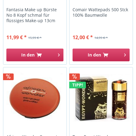
Fantasia Make up Bürste
Comair Wattepads 500 Stck
No 8 Kopf schmal für
100% Baumwolle
flüssiges Make-up 13cm
11,99 € *
12,00 € *
15,99 € *
14,99 € *
In den
In den
TIPP!