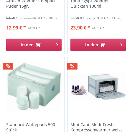
African Wonder Compact
Tana Egypt Wonder
Puder 15gr.
Quicktan 100ml
Inhalt
15 Gramm
(86,60 € * / 100 Gramm)
Inhalt
0.1 Liter
(239,00 € * / 1 Liter)
12,99 € *
23,90 € *
14,99 € *
24,99 € *
In den
In den
Standard Wattepads 500
Mini Cabi, Medi-Fresh
Stück
Kompressenwärmer weiss