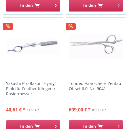
In den
In den
Yakushi Pro Razor "Flying"
Tondeo Haarschere Zentao
Pink für Feather Klingen /
Offset 6.0, Nr. 9041
Rasiermesser
40,61 € *
699,00 € *
41,06 € *
899,00 € *
In den
In den