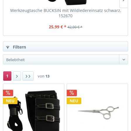
Werkzeugtasche BUCKSIN mit Wildledereinsatz schwarz,
152670
25,99 € *
42,00 € *
Filtern
1
von
13
NEU
NEU