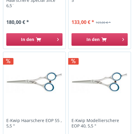
Haarschere Special Slice
5 "
6,5¨
180,00 € *
133,00 € *
169,00 € *
In den
In den
E-Kwip Haarschere EOP 55 ,
E-Kwip Modellierschere
5,5 "
EOP 40, 5,5 "