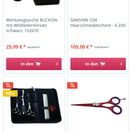
Werkzeugtasche BUCKSIN
SANSHIN C04
mit Wildledereinsatz
Haarschneideschere - 6 Zoll
schwarz, 152670
25,99 € *
105,00 € *
42,00 € *
170,00 € *
In den
In den
NEU