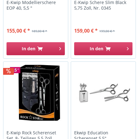
E-Kwip Modellierschere
E-Kwip Schere Slim Black
EOP 40, 5,5 "
5,75 Zoll, Nr. 0345
155,00 € *
159,00 € *
189,00 € *
199,00 € *
In den
In den
E-Kwip Rock Scherenset
Ekwip Education
Set, 8- Teiliges 5,5 Zoll
Scherenset 5,5"