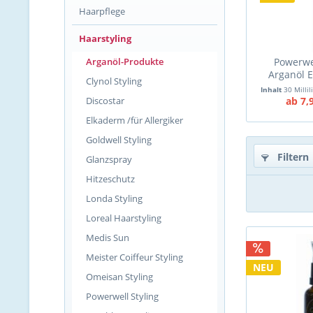
Haarpflege
Haarstyling
Arganöl-Produkte
Powerwe
Arganöl E
Clynol Styling
30ml = V
Inhalt
30 Millil
Discostar
ab 7,
Elkaderm /für Allergiker
Goldwell Styling
Filtern
Glanzspray
Hitzeschutz
Londa Styling
Loreal Haarstyling
Medis Sun
Meister Coiffeur Styling
NEU
Omeisan Styling
Powerwell Styling