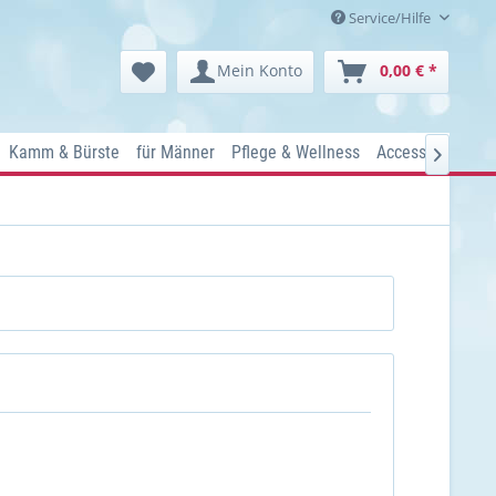
Service/Hilfe
Mein Konto
0,00 € *
Kamm & Bürste
für Männer
Pflege & Wellness
Accessoires
Ko
