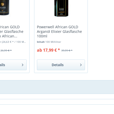
frican GOLD
Powerwell African GOLD
ier Glasflasche
Arganöl Elixier Glasflasche
 African...
100ml
er
(26,63 € * / 100 Milliliter)
Inhalt
100 Milliliter
ab 17,99 € *
26,99 € *
39,99 € *
ails
Details