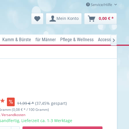
Service/Hilfe
Mein Konto
0,00 € *
Kamm & Bürste
für Männer
Pflege & Wellness
Accessoires
Ko

 *
11,99 € *
(37,45% gespart)
Gramm (0,08 € * / 100 Gramm)
l. Versandkosten
sandfertig, Lieferzeit ca. 1-3 Werktage