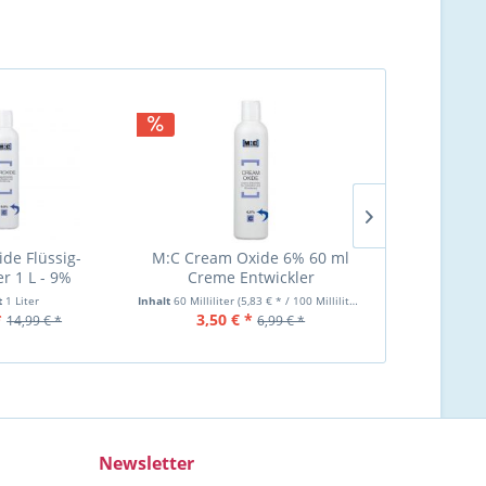
ide Flüssig-
M:C Cream Oxide 6% 60 ml
M:C Cream 
er 1 L - 9%
Creme Entwickler
Creme 
t
1 Liter
Inhalt
60 Milliliter
(5,83 € * / 100 Milliliter)
Inhalt
60 Milliliter
*
3,50 € *
3,50 €
14,99 € *
6,99 € *
Newsletter