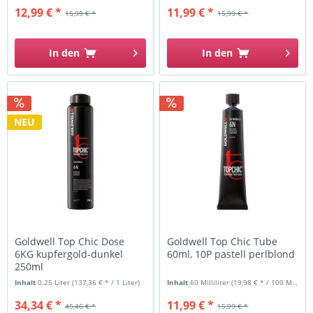
12,99 € *
11,99 € *
15,99 € *
15,99 € *
In den
In den
NEU
Goldwell Top Chic Dose
Goldwell Top Chic Tube
6KG kupfergold-dunkel
60ml, 10P pastell perlblond
250ml
Inhalt
0.25 Liter
(137,36 € * / 1 Liter)
Inhalt
60 Milliliter
(19,98 € * / 100 Milliliter)
34,34 € *
11,99 € *
45,46 € *
15,99 € *