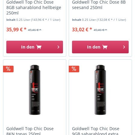
Goldwell Top Chic Dose
Goldwell Top Chic Dose 8B
8GB saharablond hellbeige
seesand 250ml
250ml
Inhalt
0.25 Liter
(143,96 € * / 1 Liter)
Inhalt
0.25 Liter
(132,08 € * / 1 Liter)
35,99 € *
33,02 € *
45,46 € *
45,46 € *
In den
In den
Goldwell Top Chic Dose
Goldwell Top Chic Dose
8KN topas 250ml
9GB saharablond extra