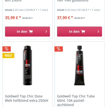
ash 250ml
hell -hell goldblond
Inhalt
0.25 Liter
(143,96 € * / 1 Liter)
Inhalt
0.25 Liter
(151,96 € * / 1 Liter)
35,99 € *
37,99 € *
45,46 € *
45,46 € *
In den
In den
NEU
Goldwell Top Chic Dose
Goldwell Top Chic Tube
8NN hellblond extra 250ml
60ml, 10A pastell
aschblond