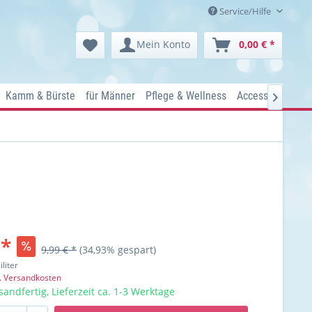
Service/Hilfe
Mein Konto
0,00 € *
Kamm & Bürste
für Männer
Pflege & Wellness
Accessoires
Ko

 *
9,99 € *
(34,93% gespart)
iliter
l. Versandkosten
sandfertig, Lieferzeit ca. 1-3 Werktage