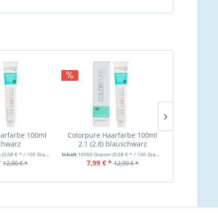
arfarbe 100ml
Colorpure Haarfarbe 100ml
Colorpure H
chwarz
2.1 (2.8) blauschwarz
4.01 mit
m
(0,08 € * / 100 Gramm)
Inhalt
10000 Gramm
(0,08 € * / 100 Gramm)
Inhalt
10000 Gra
*
7,99 € *
7,50 €
12,00 € *
12,99 € *