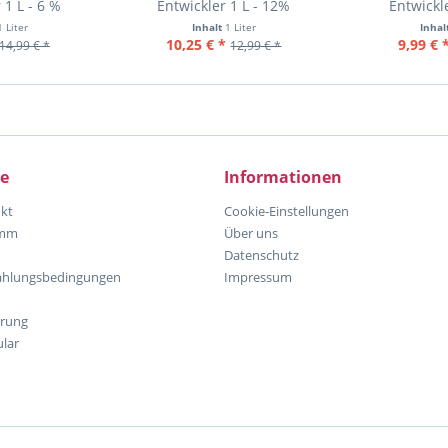
 1 L - 6 %
Entwickler 1 L - 12%
Entwickl
1 Liter
Inhalt
1 Liter
Inhal
10,25 € *
9,99 € 
14,99 € *
12,99 € *
ce
Informationen
kt
Cookie-Einstellungen
amm
Über uns
Datenschutz
ahlungsbedingungen
Impressum
hrung
lar