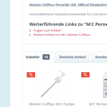
Meister Coiffeur Peroxide 12% 1000 ml Flüssig-Ent
Hochstabilisierter Oxydationsentwickler für Coloratio
Weiterführende Links zu "M:C Perox
Fragen zum Artikel?
Weitere Artikel von M:C Meister Coiffeur
Zubehör
18
Ähnliche Artikel
Kunden
Meister Coiffeur M:C Pumpe
M:C Peroxid