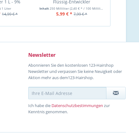
er 1 L - 9%
Flüssig-Entwickler
Flüssig
t
1 Liter
Inhalt
250 Milliliter
(2,40 € * / 100 Milliliter)
Inh
*
5,99 € *
9,99 €
14,99 € *
7,99 € *
Newsletter
Abonnieren Sie den kostenlosen 123-Hairshop
Newsletter und verpassen Sie keine Neuigkeit oder
Aktion mehr aus dem123-Hairshop.
Ich habe die
Datenschutzbestimmungen
zur
Kenntnis genommen.