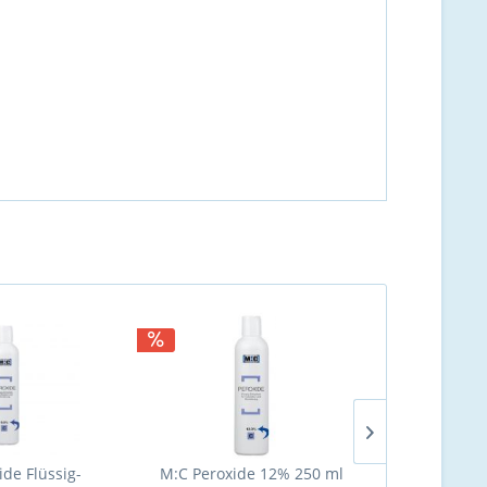
ide Flüssig-
M:C Peroxide 12% 250 ml
M:C Peroxi