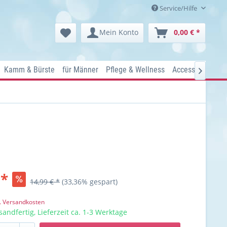
Service/Hilfe
Mein Konto
0,00 € *
Kamm & Bürste
für Männer
Pflege & Wellness
Accessoires
Ko

 *
14,99 € *
(33,36% gespart)
l. Versandkosten
sandfertig, Lieferzeit ca. 1-3 Werktage