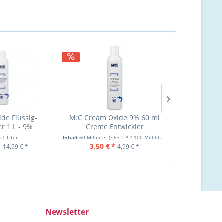
ide Flüssig-
M:C Cream Oxide 9% 60 ml
M:C Cream O
er 1 L - 9%
Creme Entwickler
Creme 
t
1 Liter
Inhalt
60 Milliliter
(5,83 € * / 100 Milliliter)
Inhalt
60 Milliliter
*
3,50 € *
3,50 €
14,99 € *
4,99 € *
Newsletter