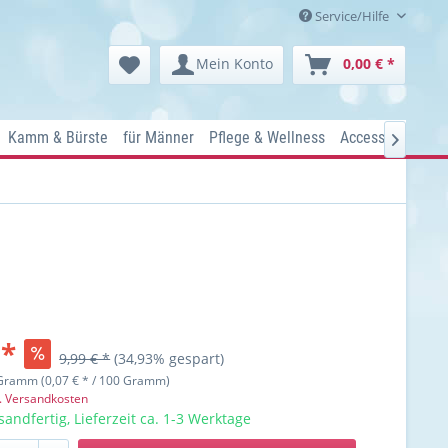
Service/Hilfe
Mein Konto
0,00 € *
Kamm & Bürste
für Männer
Pflege & Wellness
Accessoires
Ko

 *
9,99 € *
(34,93% gespart)
Gramm (0,07 € * / 100 Gramm)
l. Versandkosten
sandfertig, Lieferzeit ca. 1-3 Werktage