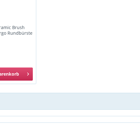
ramic Brush
Ergo Rundbürste
arenkorb