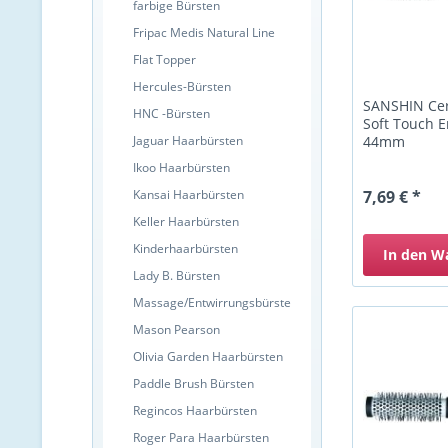
farbige Bürsten
Fripac Medis Natural Line
Flat Topper
Hercules-Bürsten
SANSHIN Ce
HNC -Bürsten
Soft Touch 
Jaguar Haarbürsten
44mm
Ikoo Haarbürsten
Kansai Haarbürsten
7,69 € *
Keller Haarbürsten
Kinderhaarbürsten
In den
W
Lady B. Bürsten
Massage/Entwirrungsbürste
Mason Pearson
Olivia Garden Haarbürsten
Paddle Brush Bürsten
Regincos Haarbürsten
Roger Para Haarbürsten