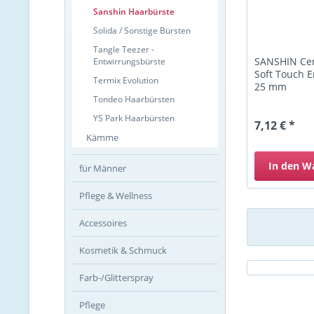
Sanshin Haarbürste
Solida / Sonstige Bürsten
Tangle Teezer -
SANSHIN Ce
Entwirrungsbürste
Soft Touch 
Termix Evolution
25 mm
Tondeo Haarbürsten
YS Park Haarbürsten
7,12 € *
Kämme
In den
W
für Männer
Pflege & Wellness
Accessoires
Kosmetik & Schmuck
Farb-/Glitterspray
Pflege