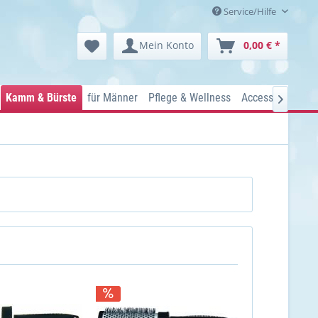
Service/Hilfe
Mein Konto
0,00 € *
Kamm & Bürste
für Männer
Pflege & Wellness
Accessoires
Ko
