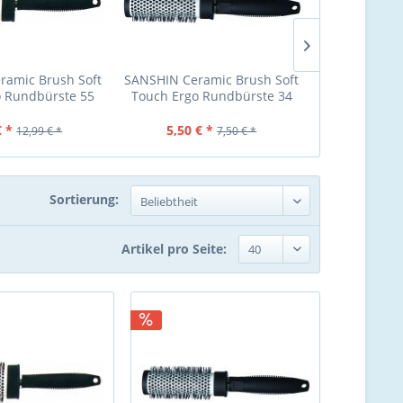
ramic Brush Soft
SANSHIN Ceramic Brush Soft
SANSHIN Cera
o Rundbürste 55
Touch Ergo Rundbürste 34
Touch Ergo 
mm
mm
€ *
5,50 € *
7,
12,99 € *
7,50 € *
Sortierung:
Artikel pro Seite: