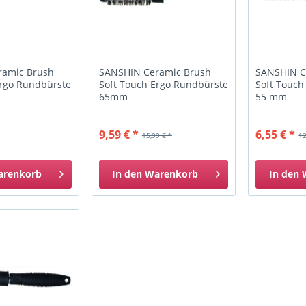
ramic Brush
SANSHIN Ceramic Brush
SANSHIN C
Ergo Rundbürste
Soft Touch Ergo Rundbürste
Soft Touch
65mm
55 mm
9,59 € *
6,55 € *
15,99 € *
12
arenkorb
In den
Warenkorb
In den