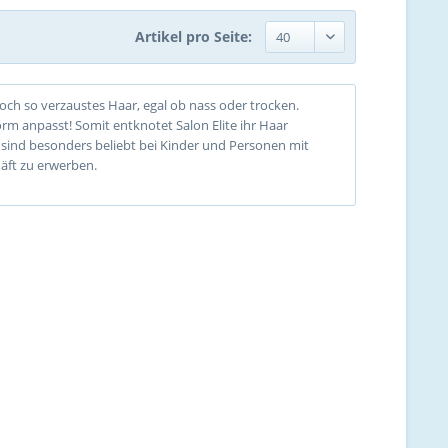
Artikel pro Seite:
noch so verzaustes Haar, egal ob nass oder trocken.
fform anpasst! Somit entknotet Salon Elite ihr Haar
n sind besonders beliebt bei Kinder und Personen mit
häft zu erwerben.