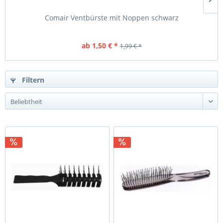
Comair Ventbürste mit Noppen schwarz
H
ab 1,50 € *
1,99 € *
Filtern