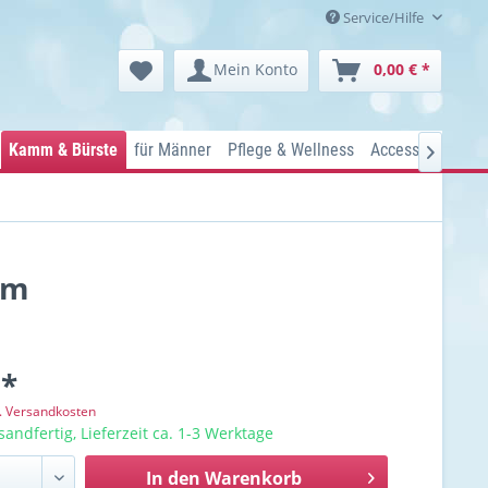
Service/Hilfe
Mein Konto
0,00 € *
Kamm & Bürste
für Männer
Pflege & Wellness
Accessoires
Ko

mm
 *
l. Versandkosten
sandfertig, Lieferzeit ca. 1-3 Werktage
In den
Warenkorb