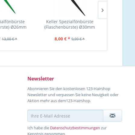
zialfönbürste
Keller Spezialfönbürste
Keller Bürst
ürste) Ø26mm
(Flaschenbürste) Ø30mm
außen
Wildsch
*
8,00 € *
7,99 €
13,00 € *
9,99 € *
Newsletter
Abonnieren Sie den kostenlosen 123-Hairshop
Newsletter und verpassen Sie keine Neuigkeit oder
Aktion mehr aus dem123-Hairshop.
Ich habe die
Datenschutzbestimmungen
zur
Kenntnis genommen.