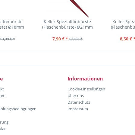
alfönbürste
Keller Spezialfönbürste
Keller Spe
rste) Ø18mm
(Flaschenbürste) Ø21mm
(Flaschenb
7,90 € *
8,50 € 
13,99 € *
9,99 € *
ce
Informationen
kt
Cookie-Einstellungen
amm
Über uns
Datenschutz
ahlungsbedingungen
Impressum
hrung
lar