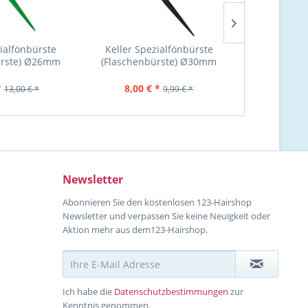
zialfönbürste
Keller Spezialfönbürste
Keller Bürst
ürste) Ø26mm
(Flaschenbürste) Ø30mm
außen
Wildsch
*
8,00 € *
7,99 €
13,00 € *
9,99 € *
Newsletter
Abonnieren Sie den kostenlosen 123-Hairshop
Newsletter und verpassen Sie keine Neuigkeit oder
Aktion mehr aus dem123-Hairshop.
Ich habe die
Datenschutzbestimmungen
zur
Kenntnis genommen.