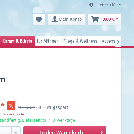
Service/Hilfe
Mein Konto
0,00 € *
Kamm & Bürste
für Männer
Pflege & Wellness
Accessoires
Ko

mm
 *
15,99 € *
(40,03% gespart)
l. Versandkosten
sandfertig, Lieferzeit ca. 1-3 Werktage
In den
Warenkorb