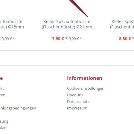
alfönbürste
Keller Spezialfönbürste
Keller Spe
rste) Ø18mm
(Flaschenbürste) Ø21mm
(Flaschenb
7,90 € *
8,50 € 
13,99 € *
9,99 € *
ce
Informationen
kt
Cookie-Einstellungen
amm
Über uns
Datenschutz
ahlungsbedingungen
Impressum
hrung
lar