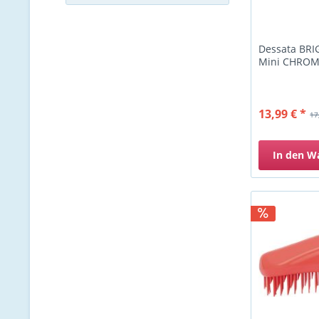
Dessata BRI
Mini CHROM
13,99 € *
17
In den
W