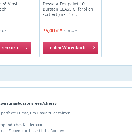
nts" Vinyl
Dessata Testpaket 10
ach
Bürsten CLASSIC (farblich
sortiert )inkl. 1x...
75,00 € *
0 € *
99,00 € *
arenkorb
In den
Warenkorb
twirrungsbürste green/cherry
e perfekte Bürste, um Haare zu entwirren.
empfindliches Kinderhaar
 kein Ziepen durch elastische Borsten