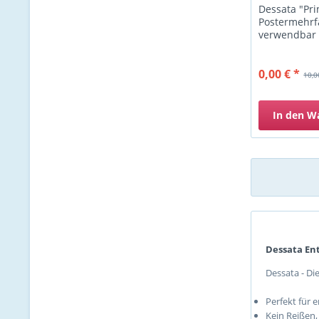
Dessata "Pri
Postermehrf
verwendbar
0,00 € *
10,0
In den
W
Dessata En
Dessata - Di
Perfekt für 
Kein Reißen,