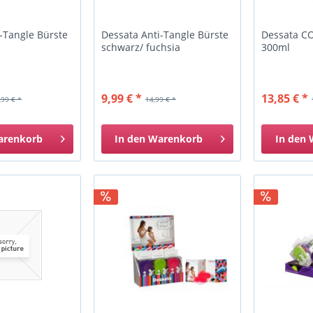
-Tangle Bürste
Dessata Anti-Tangle Bürste
Dessata C
schwarz/ fuchsia
300ml
9,99 € *
13,85 € *
,99 € *
14,99 € *
arenkorb
In den
Warenkorb
In den