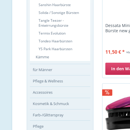
Sanshin Haarbürste
Solida / Sonstige Bürsten
Tangle Teezer -
Dessata Mini
Entwirrungsbürste
Bürste new 
Termix Evolution
Tondeo Haarbürsten
YS Park Haarbürsten
11,50 € *
15
Kämme
In den
W
für Männer
Pflege & Wellness
Accessoires
Kosmetik & Schmuck
Farb-/Glitterspray
Pflege