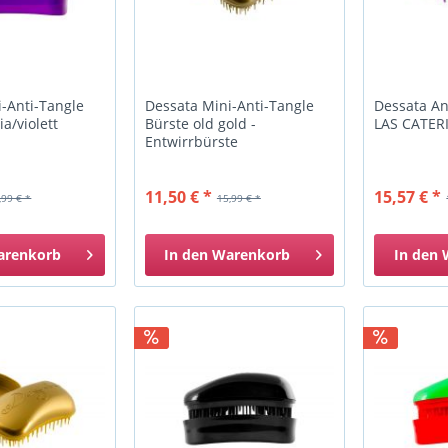
-Anti-Tangle
Dessata Mini-Anti-Tangle
Dessata An
a/violett
Bürste old gold -
LAS CATER
Entwirrbürste
11,50 € *
15,57 € *
,99 € *
15,99 € *
arenkorb
In den
Warenkorb
In den