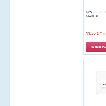
Dessata Anti
MAXI 3T
11,50 € *
15
In den
W