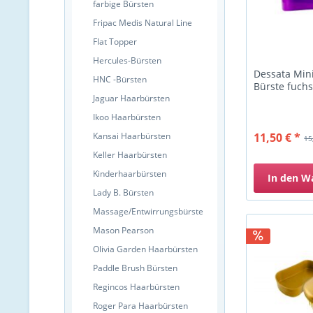
farbige Bürsten
Fripac Medis Natural Line
Flat Topper
Hercules-Bürsten
Dessata Mini
HNC -Bürsten
Bürste fuchsi
Jaguar Haarbürsten
Ikoo Haarbürsten
Kansai Haarbürsten
11,50 € *
15
Keller Haarbürsten
Kinderhaarbürsten
In den
W
Lady B. Bürsten
Massage/Entwirrungsbürste
Mason Pearson
Olivia Garden Haarbürsten
Paddle Brush Bürsten
Regincos Haarbürsten
Roger Para Haarbürsten