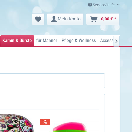
Service/Hilfe
Mein Konto
0,00 € *
Kamm & Bürste
für Männer
Pflege & Wellness
Accessoires
Ko
