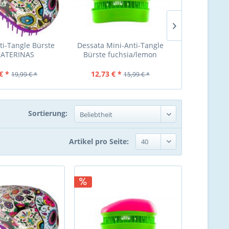
ti-Tangle Bürste
Dessata Mini-Anti-Tangle
Dessata Min
CATERINAS
Bürste fuchsia/lemon
Bürste
€ *
12,73 € *
11,50 €
19,99 € *
15,99 € *
Sortierung:
Artikel pro Seite: