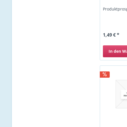
Produktpros
1,49 € *
In den
W