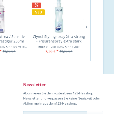
NEU
NEU
trea / Sensitiv
Clynol Stylingspray Xtra strong
Clynol Stylin
estiger 250ml
- Frisurenspray extra stark
- Frisurens
100ml 2025
(5,80 € * / 100 Milliliter)
Inhalt
0.1 Liter
(73,60 € * / 1 Liter)
Inhalt
200 Millilit
*
7,36 € *
14,99 €
18,99 € *
10,99 € *
Newsletter
Abonnieren Sie den kostenlosen 123-Hairshop
Newsletter und verpassen Sie keine Neuigkeit oder
Aktion mehr aus dem123-Hairshop.