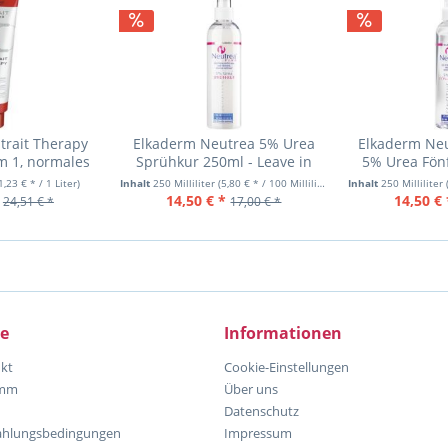
trait Therapy
Elkaderm Neutrea 5% Urea
Elkaderm Neu
m 1, normales
Sprühkur 250ml - Leave in
5% Urea Fönf
 300
Spray
1,23 € * / 1 Liter)
Inhalt
250 Milliliter
(5,80 € * / 100 Milliliter)
Inhalt
250 Milliliter
14,50 € *
14,50 € 
24,51 € *
17,00 € *
ce
Informationen
kt
Cookie-Einstellungen
amm
Über uns
Datenschutz
ahlungsbedingungen
Impressum