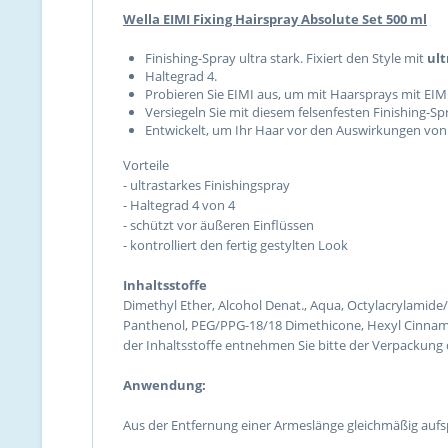
Wella EIMI Fixing Hairspray Absolute Set 500 ml
Finishing-Spray ultra stark. Fixiert den Style mit
ult
Haltegrad 4.
Probieren Sie EIMI aus, um mit Haarsprays mit EIM
Versiegeln Sie mit diesem felsenfesten Finishing-Spr
Entwickelt, um Ihr Haar vor den Auswirkungen von
Vorteile
- ultrastarkes Finishingspray
- Haltegrad 4 von 4
- schützt vor äußeren Einflüssen
- kontrolliert den fertig gestylten Look
Inhaltsstoffe
Dimethyl Ether, Alcohol Denat., Aqua, Octylacrylamid
Panthenol, PEG/PPG-18/18 Dimethicone, Hexyl Cinnamal,
der Inhaltsstoffe entnehmen Sie bitte der Verpackung 
Anwendung:
Aus der Entfernung einer Armeslänge gleichmäßig aufs