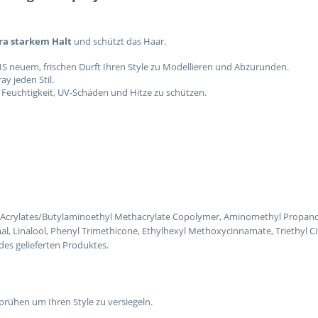
ra starkem Halt
und schützt das Haar.
IS neuem, frischen Durft Ihren Style zu Modellieren und Abzurunden.
ay jeden Stil.
 Feuchtigkeit, UV-Schäden und Hitze zu schützen.
e/Acrylates/Butylaminoethyl Methacrylate Copolymer, Aminomethyl Propano
 Linalool, Phenyl Trimethicone, Ethylhexyl Methoxycinnamate, Triethyl Citr
des gelieferten Produktes.
prühen um Ihren Style zu versiegeln.