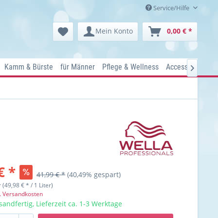
Service/Hilfe
Mein Konto
0,00 € *
Kamm & Bürste
für Männer
Pflege & Wellness
Accessoires
Ko

€ *
41,99 € *
(40,49% gespart)
r (49,98 € * / 1 Liter)
l. Versandkosten
sandfertig, Lieferzeit ca. 1-3 Werktage