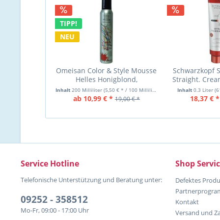
TIPP!
NEU
Omeisan Color & Style Mousse
Schwarzkopf S
Helles Honigblond,
Straight. Crea
Farbschaum 200ml
Haar
Inhalt
200 Milliliter
(5,50 € * / 100 Milliliter)
Inhalt
0.3 Liter
(6
ab 10,99 € *
18,37 € *
19,00 € *
Service Hotline
Shop Servi
Telefonische Unterstützung und Beratung unter:
Defektes Produ
Partnerprogr
09252 - 358512
Kontakt
Mo-Fr, 09:00 - 17:00 Uhr
Versand und Z