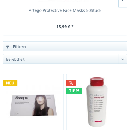
Artego Protective Face Masks 50Stück
A
15,99 € *
Filtern
NEU
TIPP!