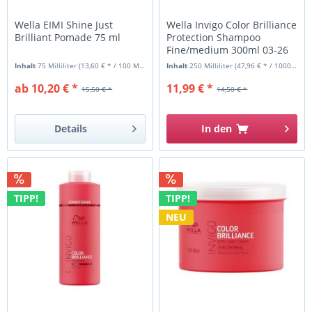
Wella EIMI Shine Just
Wella Invigo Color Brilliance
Brilliant Pomade 75 ml
Protection Shampoo
Fine/medium 300ml 03-26
Inhalt
75 Milliliter
(13,60 € * / 100 Milliliter)
Inhalt
250 Milliliter
(47,96 € * / 1000 Milliliter)
ab 10,20 € *
11,99 € *
15,50 € *
14,50 € *
Details
In den
TIPP!
TIPP!
NEU