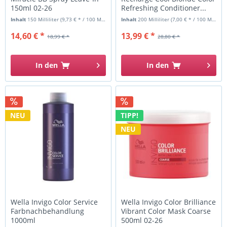
150ml 02-26
Refreshing Conditioner...
Inhalt
150 Milliliter
(9,73 € * / 100 Milliliter)
Inhalt
200 Milliliter
(7,00 € * / 100 Milliliter)
14,60 € *
13,99 € *
18,99 € *
28,80 € *
In den
In den
NEU
TIPP!
NEU
Wella Invigo Color Service
Wella Invigo Color Brilliance
Farbnachbehandlung
Vibrant Color Mask Coarse
1000ml
500ml 02-26