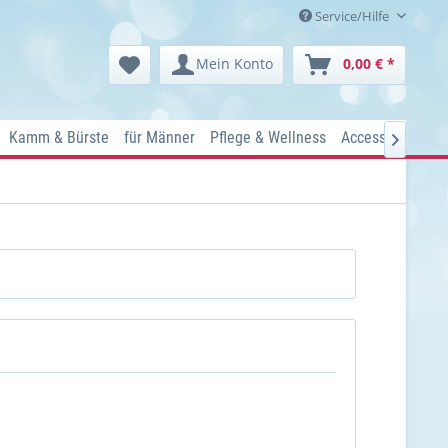
Service/Hilfe
Mein Konto
0,00 € *
Kamm & Bürste
für Männer
Pflege & Wellness
Accessoires
Ko
