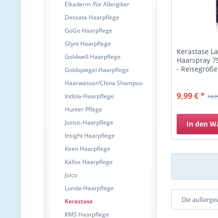
Elkaderm /für Allergiker
Dessata Haarpflege
GoGo Haarpflege
Glynt Haarpflege
Kerastase L
Goldwell-Haarpflege
Haarspray 75
- Reisegröße
Goldspiegel Haarpflege
Haarwasser/China Shampoo
9,99 € *
Indola-Haarpflege
10,9
Hunter Pflege
Justus-Haarpflege
In den
W
Insight Haarpflege
Keen Haarpflege
Kallos Haarpflege
Joico
Londa-Haarpflege
Die außerge
Kerastase
KMS Haarpflege