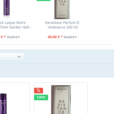
se Laque Noire
Kerastase Parfum D
75ml Starker Halt -
´Ambiance 200 ml
eisegröße
 € *
40,00 € *
10,99 € *
69,00 € *
TIPP!