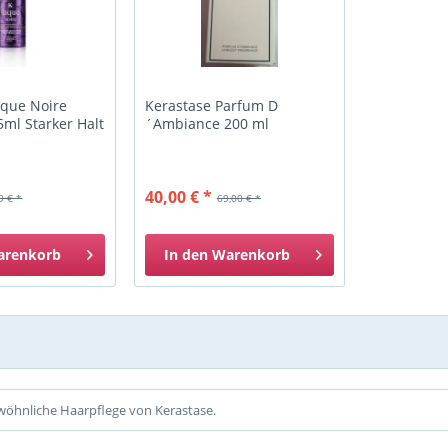
aque Noire
Kerastase Parfum D
ml Starker Halt
´Ambiance 200 ml
40,00 € *
9 € *
69,00 € *
arenkorb
In den
Warenkorb
wöhnliche Haarpflege von Kerastase.