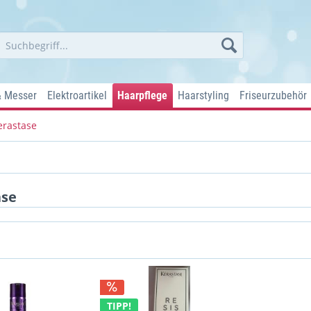
& Messer
Elektroartikel
Haarpflege
Haarstyling
Friseurzubehör
erastase
ase
TIPP!