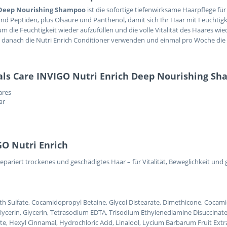
h Deep Nourishing Shampoo
ist die sofortige tiefenwirksame Haarpflege fü
und Peptiden, plus Ölsäure und Panthenol, damit sich Ihr Haar mit Feuchtigke
m die Feuchtigkeit wieder aufzufüllen und die volle Vitalität des Haares wi
Sie danach die Nutri Enrich Conditioner verwenden und einmal pro Woche di
nals Care INVIGO Nutri Enrich Deep Nourishing S
ares
ar
GO Nutri Enrich
repariert trockenes und geschädigtes Haar – für Vitalität, Beweglichkeit und
th Sulfate, Cocamidopropyl Betaine, Glycol Distearate, Dimethicone, Coca
id, Glycerin, Glycerin, Tetrasodium EDTA, Trisodium Ethylenediamine Disucc
e, Hexyl Cinnamal, Hydrochloric Acid, Linalool, Lycium Barbarum Fruit Extrac