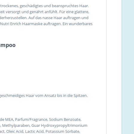
r trockenes, geschädigtes und beanspruchtes Haar.
it versorgt und genährt anfühlt. Für eine glattere,
ederherzustellen. Auf das nasse Haar auftragen und
e Nutri Enrich Haarmaske auftragen. Ein wunderbares
hampoo
 geschmeidiges Haar vom Ansatz bis in die Spitzen.
mide MEA, Parfum/Fragrance, Sodium Benzoate,
inate, Methylparaben, Guar Hydroxypropyltrimonium
t, Oleic Acid, Lactic Acid, Potassium Sorbate,