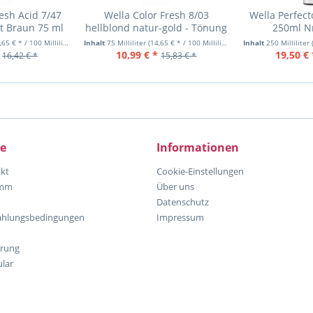
esh Acid 7/47
Wella Color Fresh 8/03
Wella Perfec
t Braun 75 ml
hellblond natur-gold - Tönung
250ml Nr
6.5
pH 6.5
65 € * / 100 Milliliter)
Inhalt
75 Milliliter
(14,65 € * / 100 Milliliter)
Inhalt
250 Milliliter
10,99 € *
19,50 € 
16,42 € *
15,83 € *
ce
Informationen
kt
Cookie-Einstellungen
amm
Über uns
Datenschutz
ahlungsbedingungen
Impressum
hrung
lar