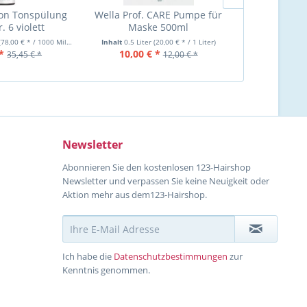
ton Tonspülung
Wella Prof. CARE Pumpe für
Drahthaarwic
. 6 violett
Maske 500ml
Goldfarben, 
norm
(78,00 € * / 1000 Milliliter)
Inhalt
0.5 Liter
(20,00 € * / 1 Liter)
*
10,00 € *
6,50 €
35,45 € *
12,00 € *
Newsletter
Abonnieren Sie den kostenlosen 123-Hairshop
Newsletter und verpassen Sie keine Neuigkeit oder
Aktion mehr aus dem123-Hairshop.
Ich habe die
Datenschutzbestimmungen
zur
Kenntnis genommen.