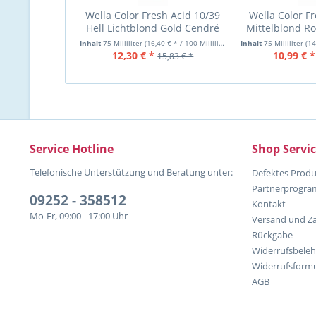
Wella Color Fresh Acid 10/39
Wella Color Fr
Hell Lichtblond Gold Cendré
Mittelblond Ro
75 ml pH 6.5
pH 
Inhalt
75 Milliliter
(16,40 € * / 100 Milliliter)
Inhalt
75 Milliliter
(14,
12,30 € *
10,99 € *
15,83 € *
Service Hotline
Shop Servi
Telefonische Unterstützung und Beratung unter:
Defektes Produ
Partnerprogr
09252 - 358512
Kontakt
Mo-Fr, 09:00 - 17:00 Uhr
Versand und Z
Rückgabe
Widerrufsbele
Widerrufsformu
AGB