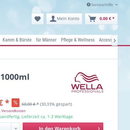
Service/Hilfe
Mein Konto
0,00 € *
Kamm & Bürste
für Männer
Pflege & Wellness
Accessoires
Ko

 1000ml
€ *
60,00 € *
(30,33% gespart)
l. Versandkosten
sandfertig, Lieferzeit ca. 1-3 Werktage
In den
Warenkorb