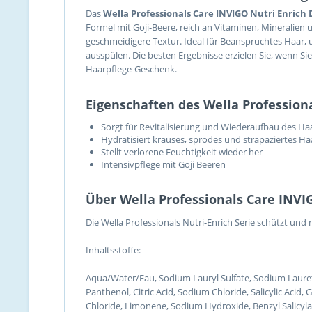
Das
Wella Professionals Care INVIGO Nutri Enric
Formel mit Goji-Beere, reich an Vitaminen, Mineralien 
geschmeidigere Textur. Ideal für Beanspruchtes Haar, u
ausspülen. Die besten Ergebnisse erzielen Sie, wenn 
Haarpflege-Geschenk.
Eigenschaften des Wella Professio
Sorgt für Revitalisierung und Wiederaufbau des Ha
Hydratisiert krauses, sprödes und strapaziertes Ha
Stellt verlorene Feuchtigkeit wieder her
Intensivpflege mit Goji Beeren
Über Wella Professionals Care INVI
Die Wella Professionals Nutri-Enrich Serie schützt und 
Inhaltsstoffe:
Aqua/Water/Eau, Sodium Lauryl Sulfate, Sodium Laure
Panthenol, Citric Acid, Sodium Chloride, Salicylic Ac
Chloride, Limonene, Sodium Hydroxide, Benzyl Salicylat