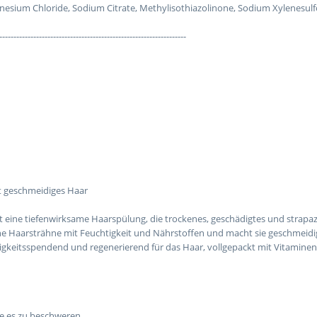
esium Chloride, Sodium Citrate, Methylisothiazolinone, Sodium Xylenesulf
------------------------------------------------------------------
rt geschmeidiges Haar
t eine tiefenwirksame Haarspülung, die trockenes, geschädigtes und strapazie
ne Haarsträhne mit Feuchtigkeit und Nährstoffen und macht sie geschmeidig
tigkeitsspendend und regenerierend für das Haar, vollgepackt mit Vitaminen
ne es zu beschweren