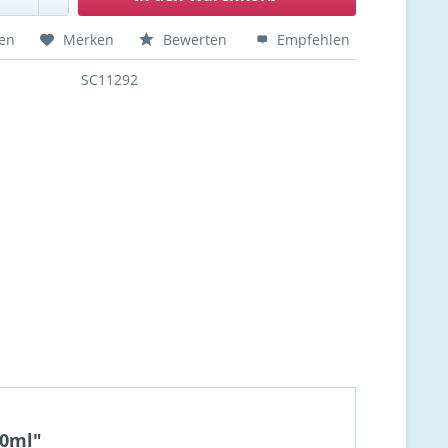
hen
Merken
Bewerten
Empfehlen
SC11292
00ml"