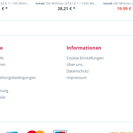
Man´s World Clean Up
55 € * / 100 Milliliter)
Inhalt
750 Milliliter
(37,61 € * / 1000 Milliliter)
Inhalt
240 Milliliter
 € *
28,21 € *
19,99 € 
ce
Informationen
kt
Cookie-Einstellungen
amm
Über uns
Datenschutz
ahlungsbedingungen
Impressum
hrung
lar