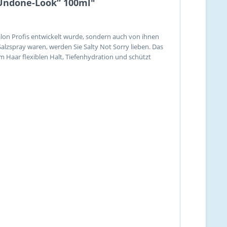
„Undone-Look“ 100ml"
alon Profis entwickelt wurde, sondern auch von ihnen
lzspray waren, werden Sie Salty Not Sorry lieben. Das
m Haar flexiblen Halt, Tiefenhydration und schützt