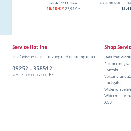
Glanz-Creme
Inhalt
100 Milliliter
Inhalt
75 Milliliter
(20,
16,18 € *
15,41
22,95 € *
Service Hotline
Shop Servi
Telefonische Unterstützung und Beratung unter:
Defektes Produ
Partnerprogr
09252 - 358512
Kontakt
Mo-Fr, 09:00 - 17:00 Uhr
Versand und Z
Rückgabe
Widerrufsbele
Widerrufsformu
AGB