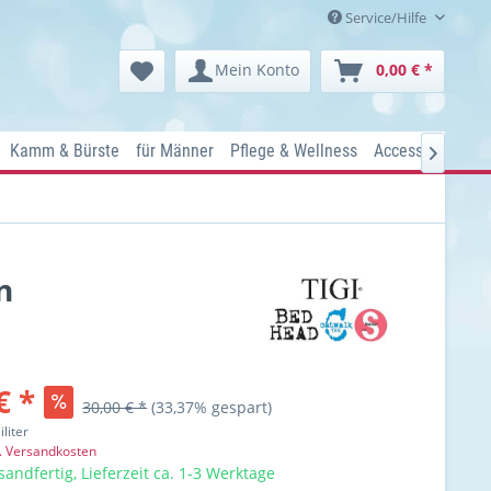
Service/Hilfe
Mein Konto
0,00 € *
Kamm & Bürste
für Männer
Pflege & Wellness
Accessoires
Ko

n
€ *
30,00 € *
(33,37% gespart)
iliter
l. Versandkosten
sandfertig, Lieferzeit ca. 1-3 Werktage