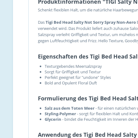
Produktinformationen "TIGI Salty N
Schenkt flexiblen Halt, um die natürliche Haarbewegun
Das
Tigi Bed Head Salty Not Sorry Spray Non-Aero
b
verwendet wird. Das Produkt liefert auch zuhause Salo
Salzspray verleiht Griffigkeit und Textur, um mühelos 
gegen Luftfeuchtigkeit und Frizz. Hello Texture, Goodby
Eigenschaften des Tigi Bed Head Sa
Texturgebendes Meersalzspray
Sorgt für Griffigkeit und Textur
Perfekt geeignet für "undone" Styles
Bold and Opulent Floral Duft
Formulierung des Tigi Bed Head Sal
Salz aus dem Toten Meer
- für einen natürlichen
Styling-Polymer
- sorgt für flexiblen Halt und Kont
Glycerin
- bindet die Feuchtigkeit im Inneren der H
Anwendung des Tigi Bed Head Salty