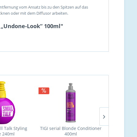
Entfernung vom Ansatz bis zu den Spitzen auf das
cknen oder mit dem Diffusor arbeiten.
en „Undone-Look“ 100ml"
l Talk Styling
TIGI serial Blonde Conditioner
TIGI serial
 240ml
400ml
4