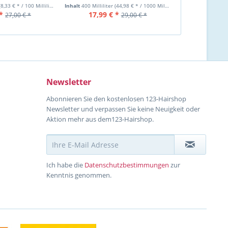
(8,33 € * / 100 Milliliter)
Inhalt
400 Milliliter
(44,98 € * / 1000 Milliliter)
Inhalt
400 Millilit
*
17,99 € *
14
27,00 € *
29,00 € *
Newsletter
Abonnieren Sie den kostenlosen 123-Hairshop
Newsletter und verpassen Sie keine Neuigkeit oder
Aktion mehr aus dem123-Hairshop.
Ich habe die
Datenschutzbestimmungen
zur
Kenntnis genommen.