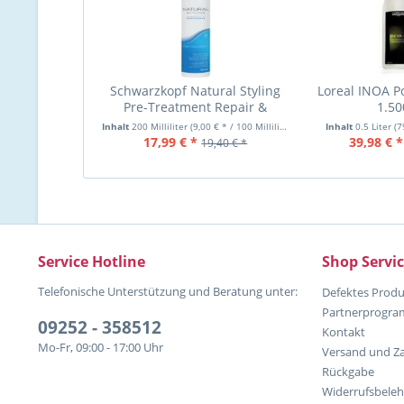
Schwarzkopf Natural Styling
Loreal INOA 
Pre-Treatment Repair &
1.5
Protect, 200m
Inhalt
200 Milliliter
(9,00 € * / 100 Milliliter)
Inhalt
0.5 Liter
(7
17,99 € *
39,98 € *
19,40 € *
Service Hotline
Shop Servi
Telefonische Unterstützung und Beratung unter:
Defektes Produ
Partnerprogr
09252 - 358512
Kontakt
Mo-Fr, 09:00 - 17:00 Uhr
Versand und Z
Rückgabe
Widerrufsbele