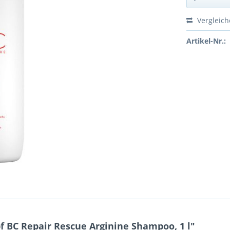
Vergleic
Artikel-Nr.:
 BC Repair Rescue Arginine Shampoo, 1 l"