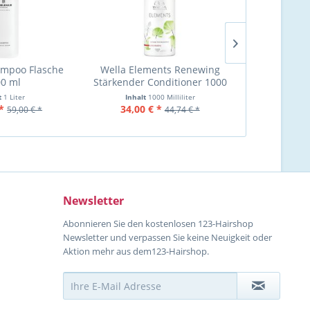
mpoo Flasche
Wella Elements Renewing
Londa Care I
0 ml
Stärkender Conditioner 1000
Shampo
ml
t
1 Liter
Inhalt
1000 Milliliter
Inh
*
34,00 € *
24,99 €
59,00 € *
44,74 € *
Newsletter
Abonnieren Sie den kostenlosen 123-Hairshop
Newsletter und verpassen Sie keine Neuigkeit oder
Aktion mehr aus dem123-Hairshop.