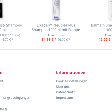
Post- Shampoo
Elkaderm Neutrea Plus
Balmain Sha
00ml
Shampoo 1000ml mit Pumpe
100
9,96 € * / 1 Liter)
Inhalt
1 Liter
Inhal
34,99 € *
42,00 € 
48,79 € *
40,00 € *
ce
Informationen
kt
Cookie-Einstellungen
amm
Über uns
Datenschutz
ahlungsbedingungen
Impressum
hrung