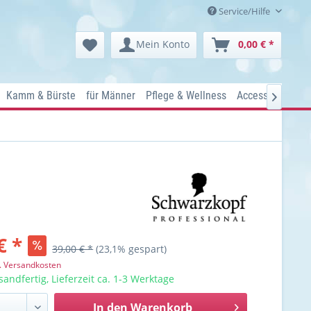
Service/Hilfe
Mein Konto
0,00 € *
Kamm & Bürste
für Männer
Pflege & Wellness
Accessoires
Ko

€ *
39,00 € *
(23,1% gespart)
l. Versandkosten
sandfertig, Lieferzeit ca. 1-3 Werktage
In den
Warenkorb