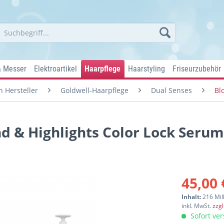
& Messer
Elektroartikel
Haarpflege
Haarstyling
Friseurzubehör
 Hersteller
Goldwell-Haarpflege
Dual Senses
Bl
d & Highlights Color Lock Serum
45,00 
Inhalt:
216 Mill
inkl. MwSt.
zzg
Sofort ver