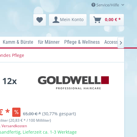
Service/Hilfe
Mein Konto
0,00 € *
Kamm & Bürste
für Männer
Pflege & Wellness
Accessoires
Ko

ondes Pflege
 12x
€ *
65,00 € *
(30,77% gespart)
iliter (20,83 € * / 100 Milliliter)
l. Versandkosten
sandfertig, Lieferzeit ca. 1-3 Werktage