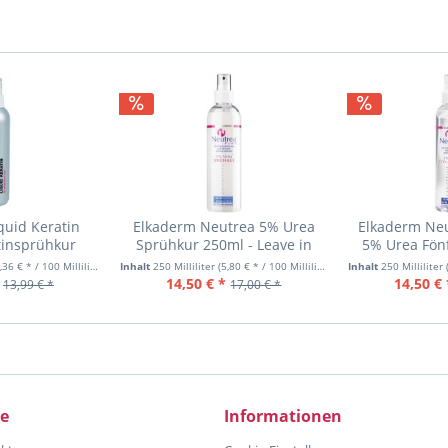
quid Keratin
Elkaderm Neutrea 5% Urea
Elkaderm Neu
tinsprühkur
Sprühkur 250ml - Leave in
5% Urea Fönf
Spray
,36 € * / 100 Milliliter)
Inhalt
250 Milliliter
(5,80 € * / 100 Milliliter)
Inhalt
250 Milliliter
14,50 € *
14,50 € 
13,99 € *
17,00 € *
ce
Informationen