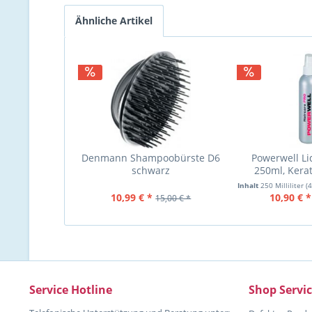
Ähnliche Artikel
Denmann Shampoobürste D6
Powerwell Li
schwarz
250ml, Kera
Inhalt
250 Milliliter
(4
10,99 € *
10,90 € *
15,00 € *
Service Hotline
Shop Servi