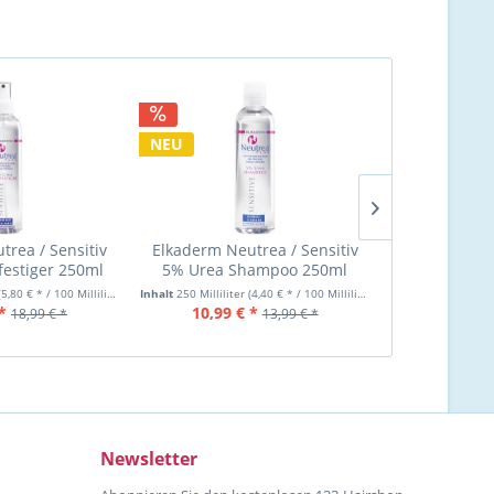
NEU
trea / Sensitiv
Elkaderm Neutrea / Sensitiv
Elkaderm Ne
estiger 250ml
5% Urea Shampoo 250ml
5% Urea Con
(5,80 € * / 100 Milliliter)
Inhalt
250 Milliliter
(4,40 € * / 100 Milliliter)
Inhalt
250 Millilit
*
10,99 € *
11,99 €
18,99 € *
13,99 € *
Newsletter