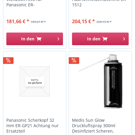
Panasonic ER-
1512
230/2301/2302
181,66 € *
204,15 € *
189,21 € *
220,15 € *
In den
In den
Panasonic Scherkopf 32
Medis Sun Glow
mm ER-GP21 Achtung nur
Druckluftspray 300ml
Ersatzteil
Desinfiziert Scheren,