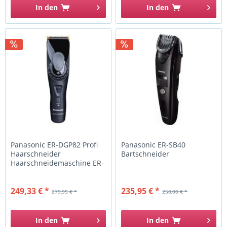
In den
In den
Panasonic ER-DGP82 Profi
Panasonic ER-SB40
Haarschneider
Bartschneider
Haarschneidemaschine ER-
DGP 82
249,33 € *
235,95 € *
279,95 € *
250,00 € *
In den
In den