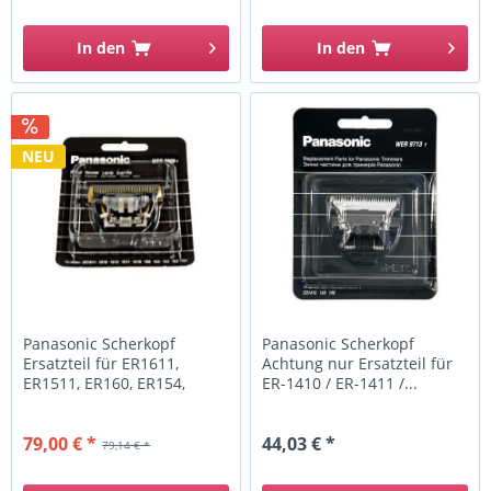
In den
In den
NEU
Panasonic Scherkopf
Panasonic Scherkopf
Ersatzteil für ER1611,
Achtung nur Ersatzteil für
ER1511, ER160, ER154,
ER-1410 / ER-1411 /...
ER153,...
79,00 € *
44,03 € *
79,14 € *