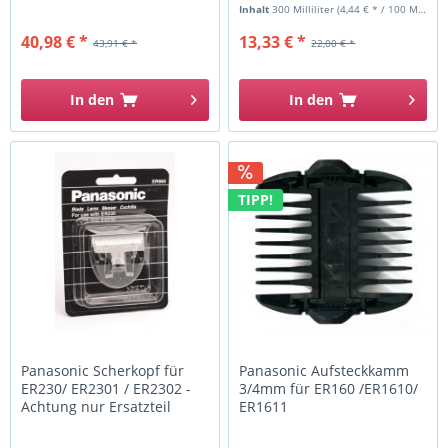
Tastaturen,...
Inhalt
300 Milliliter
(4,44 € * / 100 Milliliter)
40,98 € *
13,33 € *
43,91 € *
22,00 € *
In den
In den
TIPP!
Panasonic Scherkopf für
Panasonic Aufsteckkamm
ER230/ ER2301 / ER2302 -
3/4mm für ER160 /ER1610/
Achtung nur Ersatzteil
ER1611