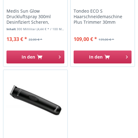
Medis Sun Glow
Tondeo ECO S
Druckluftspray 300ml
Haarschneidemaschine
Desinfiziert Scheren,
Plus Trimmer 30mm
Tastaturen,...
Inhalt
300 Milliliter
(4,44 € * / 100 Milliliter)
13,33 € *
109,00 € *
22,00 € *
139,00 € *
In den
In den