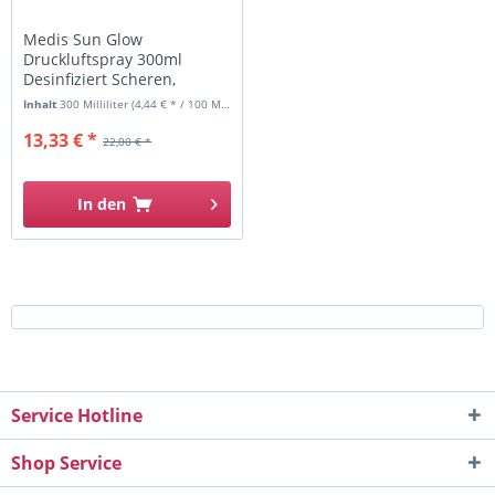
Medis Sun Glow
Druckluftspray 300ml
Desinfiziert Scheren,
Tastaturen,...
Inhalt
300 Milliliter
(4,44 € * / 100 Milliliter)
13,33 € *
22,00 € *
In den
Service Hotline
Shop Service