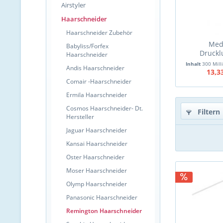
Airstyler
Haarschneider
Haarschneider Zubehör
Med
Babyliss/Forfex
Druckl
Haarschneider
Desinf
Inhalt
300 Milli
Andis Haarschneider
Tas
13,3
Comair -Haarschneider
Ermila Haarschneider
Cosmos Haarschneider- Dt.
Filtern
Hersteller
Jaguar Haarschneider
Kansai Haarschneider
Oster Haarschneider
Moser Haarschneider
Olymp Haarschneider
Panasonic Haarschneider
Remington Haarschneider