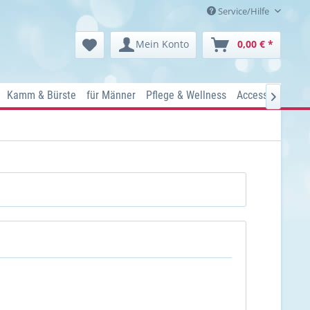
Service/Hilfe
Mein Konto
0,00 € *
Kamm & Bürste
für Männer
Pflege & Wellness
Accessoires
K
