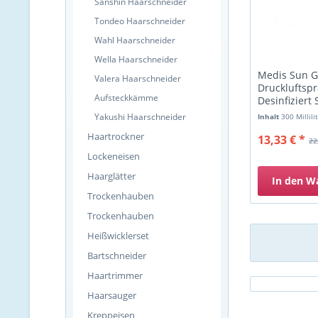
Sanshin Haarschneider
Tondeo Haarschneider
Wahl Haarschneider
Wella Haarschneider
Medis Sun 
Valera Haarschneider
Druckluftsp
Aufsteckkämme
Desinfiziert
Tastaturen,..
Yakushi Haarschneider
Inhalt
300 Millili
Haartrockner
13,33 € *
22
Lockeneisen
Haarglätter
In den
W
Trockenhauben
Trockenhauben
Heißwicklerset
Bartschneider
Haartrimmer
Haarsauger
Kreppeisen