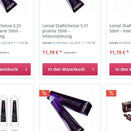
chesse 5,25
Loreal DiaRichesse 5,31
Loreal Dia
anie 50ml -
praline 50ml -
50ml - Int
ung
Intensivtönung
er
(22,38 € * / 100 Milliliter)
Inhalt
50 Milliliter
(22,38 € * / 100 Milliliter)
Inhalt
50 Milli
11,19 € *
11,19 € *
,99 € *
15,99 € *
arenkorb
In den
Warenkorb
In den