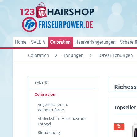
Home
SALE %
Coloration
Haarverlängerungen
Schere 
Coloration
Tönungen
LOréal Tönungen
SALE %
Richess
Coloration
Augenbrauen- u.
Topseller
Wimpernfarbe
Abdeckstifte-Haarmascara-
Farbgel
Blondierung