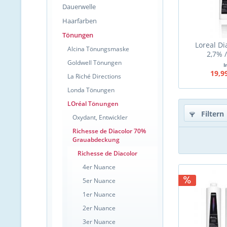
Dauerwelle
Haarfarben
Tönungen
Loreal Di
Alcina Tönungsmaske
2,7% 
Goldwell Tönungen
I
19,9
La Riché Directions
Londa Tönungen
LOréal Tönungen
Filtern
Oxydant, Entwickler
Richesse de Diacolor 70%
Grauabdeckung
Richesse de Diacolor
4er Nuance
5er Nuance
1er Nuance
2er Nuance
3er Nuance