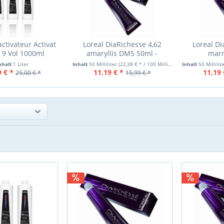
activateur Activat
Loreal DiaRichesse 4,62
Loreal Di
/ 9 Vol 1000ml
amaryllis DM5 50ml -
marr
Intensivtönung
Inte
nhalt
1 Liter
Inhalt
50 Milliliter
(22,38 € * / 100 Milliliter)
Inhalt
50 Millilit
9 € *
11,19 € *
11,19 
25,00 € *
15,99 € *