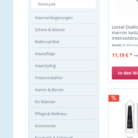
Peroxyde
Haarverlängerungen
Loreal DiaRi
Schere & Messer
marron kast
Intensivtön
Elektroartikel
Inhalt
50 Millilit
Haarpflege
11,19 € *
14
Haarstyling
In den
W
Friseurzubehör
Kamm & Bürste
für Männer
Pflege & Wellness
Accessoires
Kosmetik & Schmuck