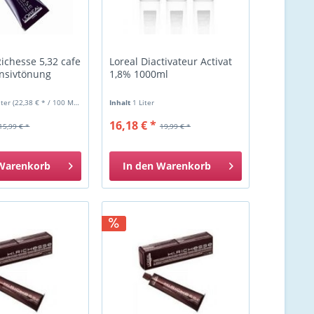
Richesse 5,32 cafe
Loreal Diactivateur Activat
ensivtönung
1,8% 1000ml
liter
(22,38 € * / 100 Milliliter)
Inhalt
1 Liter
16,18 € *
15,99 € *
19,99 € *
Warenkorb
In den
Warenkorb