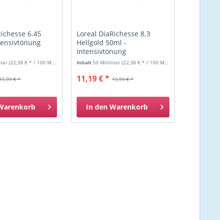
Richesse 6.45
Loreal DiaRichesse 8.3
tensivtönung
Hellgold 50ml -
Intensivtönung
liter
(22,38 € * / 100 Milliliter)
Inhalt
50 Milliliter
(22,38 € * / 100 Milliliter)
11,19 € *
15,99 € *
15,99 € *
Warenkorb
In den
Warenkorb