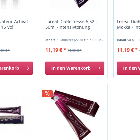
vateur Activat
Loreal DiaRichesse 5,52 ,
Loreal Dia
 15 Vol
50ml -Intensivtönung
Mokka - In
Inhalt
50 Milliliter
(22,38 € * / 100 Milliliter)
Inhalt
50 Milli
11,19 € *
11,19 € *
,99 € *
15,99 € *
arenkorb
In den
Warenkorb
In den