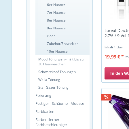
6er Nuance
7er Nuance
8er Nuance
9er Nuance
Loreal Diacti
2,7% / 9 Vol
clear
Zubehör/Entwickler
Inhalt
1 Liter
10er Nuance
19,99 € *
25
Mood Tönungen - hält bis zu
30 Haarwäschen
Schwarzkopf Tönungen
In den
W
Wella Tönung
Star Gazer Tönung
Fixierung
Festiger - Schäume - Mousse
Farbkarten
Farbentferner -
Farbbeschleuniger