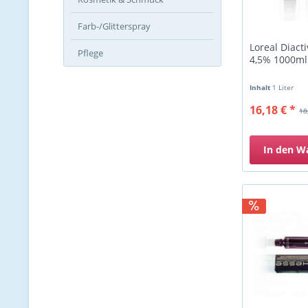
Farb-/Glitterspray
Loreal Diacti
Pflege
4,5% 1000ml
Inhalt
1 Liter
16,18 € *
18
In den
W