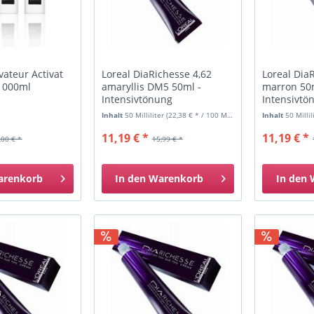
vateur Activat
Loreal DiaRichesse 4,62
Loreal Dia
 1000ml
amaryllis DM5 50ml -
marron 50
Intensivtönung
Intensivtö
Inhalt
50 Milliliter
(22,38 € * / 100 Milliliter)
Inhalt
50 Milli
11,19 € *
11,19 € *
,00 € *
15,99 € *
arenkorb
In den
Warenkorb
In den