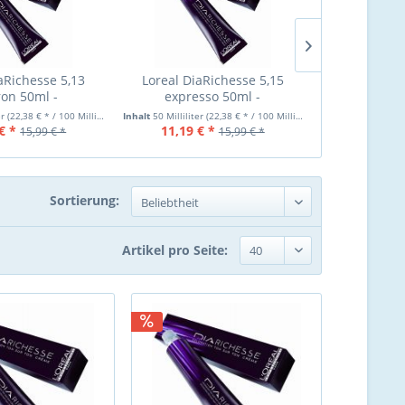
aRichesse 5,13
Loreal DiaRichesse 5,15
Loreal Dia
on 50ml -
expresso 50ml -
marron kas
nsivtönung
Intensivtönung
Intens
er
(22,38 € * / 100 Milliliter)
Inhalt
50 Milliliter
(22,38 € * / 100 Milliliter)
Inhalt
50 Milliliter
€ *
11,19 € *
11,19 €
15,99 € *
15,99 € *
Sortierung:
Artikel pro Seite: