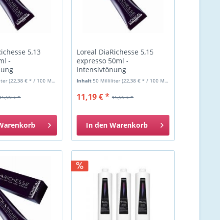
Richesse 5,13
Loreal DiaRichesse 5,15
ml -
expresso 50ml -
nung
Intensivtönung
liter
(22,38 € * / 100 Milliliter)
Inhalt
50 Milliliter
(22,38 € * / 100 Milliliter)
11,19 € *
15,99 € *
15,99 € *
Warenkorb
In den
Warenkorb