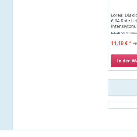
Loreal DiaRi
6.64 Rote Le
Intensivtön
Inhalt
50 Millilit
11,19 € *
15
In den
W