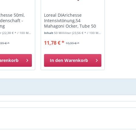
chesse 50ml,
Loreal DIArichesse
idenschaft -
Intensivtönung,54
ung
Mahagoni Ocker, Tube 50
ml
er
(22,38 € * / 100 Milliliter)
Inhalt
50 Milliliter
(23,56 € * / 100 Milliliter)
11,78 € *
,99 € *
15,99 € *
arenkorb
In den
Warenkorb