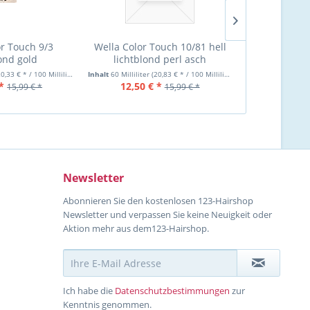
or Touch 9/3
Wella Color Touch 10/81 hell
Wella Co
lond gold
lichtblond perl asch
hellbraun m
T
0,33 € * / 100 Milliliter)
Inhalt
60 Milliliter
(20,83 € * / 100 Milliliter)
Inhalt
60 Milliliter
*
12,50 € *
12,60 €
15,99 € *
15,99 € *
Newsletter
Abonnieren Sie den kostenlosen 123-Hairshop
Newsletter und verpassen Sie keine Neuigkeit oder
Aktion mehr aus dem123-Hairshop.
Ich habe die
Datenschutzbestimmungen
zur
Kenntnis genommen.