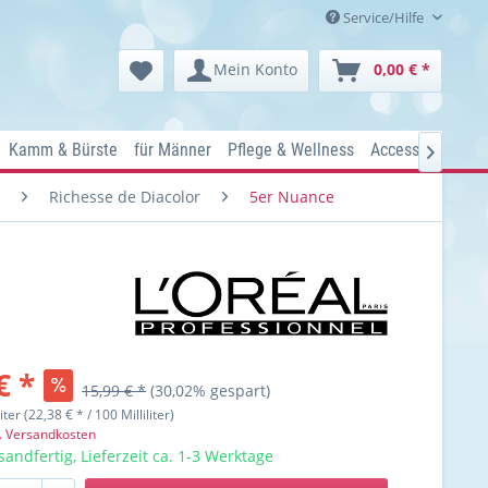
Service/Hilfe
Mein Konto
0,00 € *
Kamm & Bürste
für Männer
Pflege & Wellness
Accessoires
Ko

Richesse de Diacolor
5er Nuance
€ *
15,99 € *
(30,02% gespart)
liter (22,38 € * / 100 Milliliter)
l. Versandkosten
sandfertig, Lieferzeit ca. 1-3 Werktage