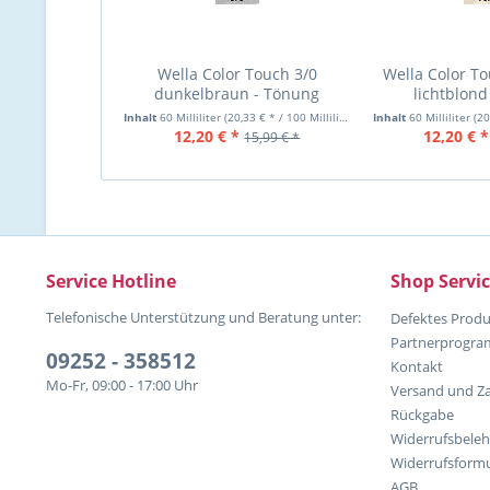
Wella Color Touch 3/0
Wella Color To
dunkelbraun - Tönung
lichtblond
Inhalt
60 Milliliter
(20,33 € * / 100 Milliliter)
Inhalt
60 Milliliter
(20,
12,20 € *
12,20 € *
15,99 € *
Service Hotline
Shop Servi
Telefonische Unterstützung und Beratung unter:
Defektes Produ
Partnerprogr
09252 - 358512
Kontakt
Mo-Fr, 09:00 - 17:00 Uhr
Versand und Z
Rückgabe
Widerrufsbele
Widerrufsformu
AGB