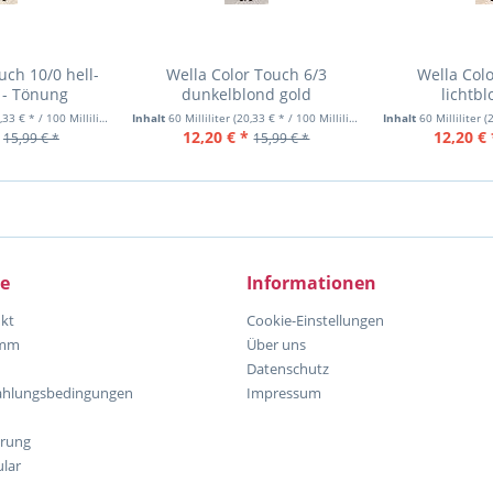
uch 10/0 hell-
Wella Color Touch 6/3
Wella Col
 - Tönung
dunkelblond gold
lichtb
33 € * / 100 Milliliter)
Inhalt
60 Milliliter
(20,33 € * / 100 Milliliter)
Inhalt
60 Milliliter
(2
12,20 € *
12,20 € 
15,99 € *
15,99 € *
ce
Informationen
kt
Cookie-Einstellungen
amm
Über uns
Datenschutz
ahlungsbedingungen
Impressum
hrung
lar