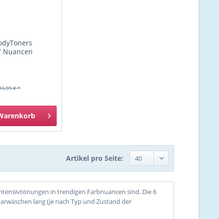
dyToners
 7 Nuancen
16,99 € *
Warenkorb
Artikel pro Seite:
tensivtönungen in trendigen Farbnuancen sind. Die 6
aarwäschen lang (je nach Typ und Zustand der