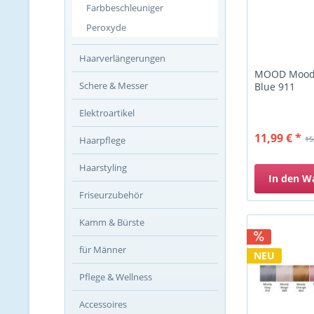
Farbbeschleuniger
Peroxyde
Haarverlängerungen
MOOD Moody
Schere & Messer
Blue 911
Elektroartikel
11,99 € *
Haarpflege
15
Haarstyling
In den
W
Friseurzubehör
Kamm & Bürste
für Männer
NEU
Pflege & Wellness
Accessoires