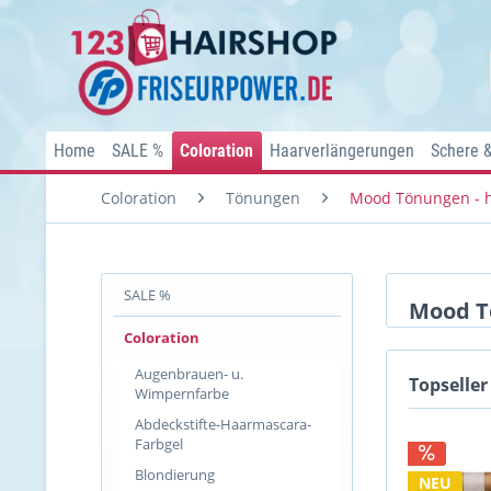
Home
SALE %
Coloration
Haarverlängerungen
Schere 
Coloration
Tönungen
Mood Tönungen - h
SALE %
Mood Tö
Coloration
Augenbrauen- u.
Topseller
Wimpernfarbe
Abdeckstifte-Haarmascara-
Farbgel
Blondierung
NEU