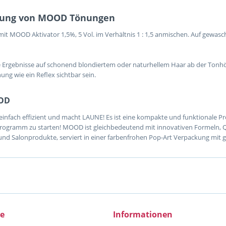
ung von MOOD Tönungen
it MOOD Aktivator 1,5%, 5 Vol. im Verhältnis 1 : 1,5 anmischen. Auf gewas
e Ergebnisse auf schonend blondiertem oder naturhellem Haar ab der To
ung wie ein Reflex sichtbar sein.
OD
 einfach effizient und macht LAUNE! Es ist eine kompakte und funktionale Prod
ogramm zu starten! MOOD ist gleichbedeutend mit innovativen Formeln, Qual
nd Salonprodukte, serviert in einer farbenfrohen Pop-Art Verpackung mit
ce
Informationen