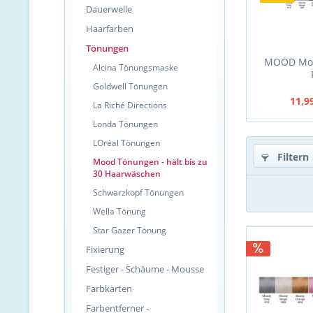
Dauerwelle
Haarfarben
Tönungen
MOOD Moo
Alcina Tönungsmaske
Goldwell Tönungen
11,9
La Riché Directions
Londa Tönungen
LOréal Tönungen
Filtern
Mood Tönungen - hält bis zu
30 Haarwäschen
Schwarzkopf Tönungen
Wella Tönung
Star Gazer Tönung
Fixierung
Festiger - Schäume - Mousse
Farbkarten
Farbentferner -