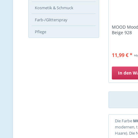
Kosmetik & Schmuck
Farb-/Glitterspray
MOOD Moody
Pflege
Beige 928
11,99 € *
15
In den
W
Die Farbe
M
modernen, tr
Haare). Die 