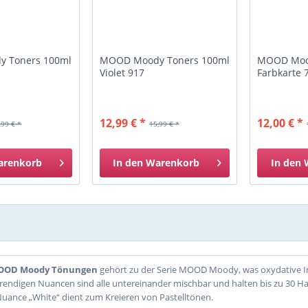
 Toners 100ml
MOOD Moody Toners 100ml
MOOD Moo
Violet 917
Farbkarte
12,99 € *
12,00 € *
,99 € *
15,99 € *
arenkorb
In den
Warenkorb
In den
OOD Moody Tönungen
gehört zu der Serie MOOD Moody, was oxydative In
endigen Nuancen sind alle untereinander mischbar und halten bis zu 30 H
Nuance „White“ dient zum Kreieren von Pastelltönen.