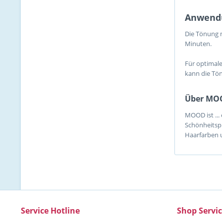
Anwend
Die Tönung m
Minuten.
Für optimal
kann die Tön
Über MO
MOOD ist ...
Schönheitspr
Haarfarben u
Service Hotline
Shop Servi