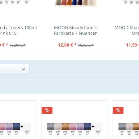
dy Toners 100ml
MOOD MoodyToners
MOOD Mood
Pink 915
Farbkarte 7 Nuancen
Or
9 € *
12,00 € *
11,99 
15,99 € *
16,99 € *