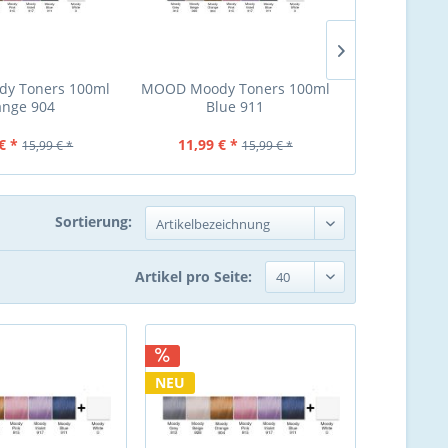
y Toners 100ml
MOOD Moody Toners 100ml
MOOD Moody
ange 904
Blue 911
Gre
€ *
11,99 € *
11,99 €
15,99 € *
15,99 € *
Sortierung:
Artikel pro Seite:
NEU