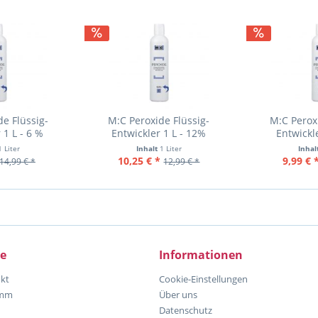
e Flüssig-
M:C Peroxide Flüssig-
M:C Perox
 1 L - 6 %
Entwickler 1 L - 12%
Entwickl
1 Liter
Inhalt
1 Liter
Inhal
10,25 € *
9,99 € 
14,99 € *
12,99 € *
ce
Informationen
kt
Cookie-Einstellungen
amm
Über uns
Datenschutz