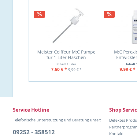
Meister Coiffeur M:C Pumpe
M:C Peroxid
für 1 Liter Flaschen
Entwickler
Inhalt
1 Liter
Inhalt
7,50 € *
9,99 € *
9,99 € *
Service Hotline
Shop Servi
Telefonische Unterstützung und Beratung unter:
Defektes Produ
Partnerprogr
09252 - 358512
Kontakt