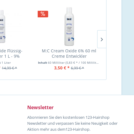
ide Flüssig-
M:C Cream Oxide 6% 60 ml
M:C Cream 
er 1 L - 9%
Creme Entwickler
Creme 
t
1 Liter
Inhalt
60 Milliliter
(5,83 € * / 100 Milliliter)
Inhalt
60 Milliliter
*
3,50 € *
3,50 €
14,99 € *
6,99 € *
Newsletter
Abonnieren Sie den kostenlosen 123-Hairshop
Newsletter und verpassen Sie keine Neuigkeit oder
Aktion mehr aus dem123-Hairshop.